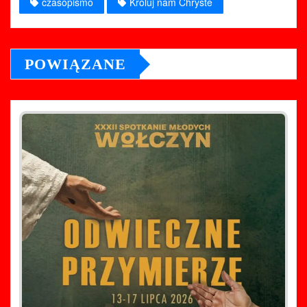
czasopismo
Króluj nam Chryste
POWIĄZANE