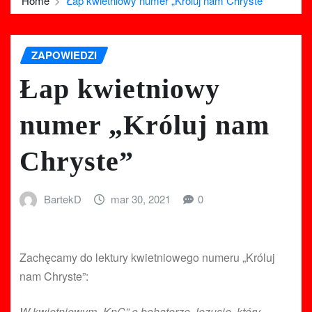
Home
Łap kwietniowy numer „Króluj nam Chryste”
ZAPOWIEDZI
Łap kwietniowy
numer „Króluj nam
Chryste”
BartekD
mar 30, 2021
0
Zachęcamy do lektury kwietniowego numeru „Króluj
nam Chryste”:
W kwietniowym „KnC” o bohaterze Jezusie, który