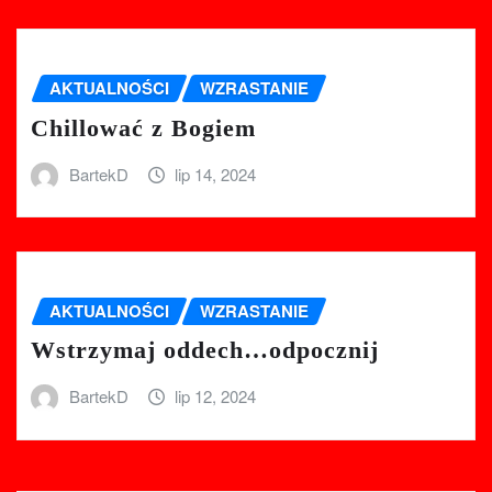
AKTUALNOŚCI
WZRASTANIE
Chillować z Bogiem
BartekD
lip 14, 2024
AKTUALNOŚCI
WZRASTANIE
Wstrzymaj oddech…odpocznij
BartekD
lip 12, 2024