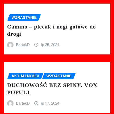
WZRASTANIE
Camino – plecak i nogi gotowe do
drogi
BartekD
lip 25, 2024
AKTUALNOŚCI
WZRASTANIE
DUCHOWOŚĆ BEZ SPINY. VOX
POPULI
BartekD
lip 17, 2024