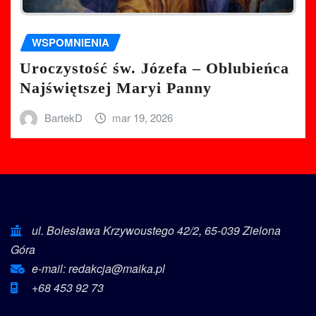
WSPOMNIENIA
Uroczystość św. Józefa – Oblubieńca
Najświętszej Maryi Panny
BartekD
mar 19, 2026
ul. Bolesława Krzywoustego 42/2, 65-039 Zielona
Góra
e-mail: redakcja@maika.pl
+68 453 92 73