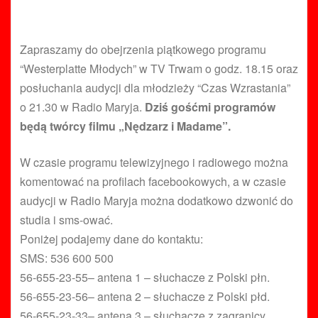
Zapraszamy do obejrzenia piątkowego programu
“Westerplatte Młodych” w TV Trwam o godz. 18.15 oraz
posłuchania audycji dla młodzieży “Czas Wzrastania”
o 21.30 w Radio Maryja.
Dziś gośćmi programów
będą twórcy filmu „Nędzarz i Madame”.
W czasie programu telewizyjnego i radiowego można
komentować na profilach facebookowych, a w czasie
audycji w Radio Maryja można dodatkowo dzwonić do
studia i sms-ować.
Poniżej podajemy dane do kontaktu:
SMS: 536 600 500
56-655-23-55– antena 1 – słuchacze z Polski płn.
56-655-23-56– antena 2 – słuchacze z Polski płd.
56-655-23-33– antena 3 – słuchacze z zagranicy