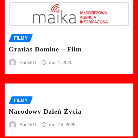
FILMY
Gratias Domine – Film
BartekD
maj 1, 2025
FILMY
Narodowy Dzień Życia
BartekD
mar 24, 2025