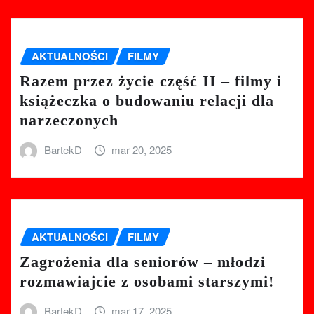
AKTUALNOŚCI
FILMY
Razem przez życie część II – filmy i
książeczka o budowaniu relacji dla
narzeczonych
BartekD
mar 20, 2025
AKTUALNOŚCI
FILMY
Zagrożenia dla seniorów – młodzi
rozmawiajcie z osobami starszymi!
BartekD
mar 17, 2025