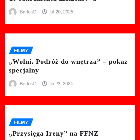
BartekD
lut 20, 2025
FILMY
„Wolni. Podróż do wnętrza” – pokaz
specjalny
BartekD
lip 23, 2024
FILMY
„Przysięga Ireny” na FFNZ