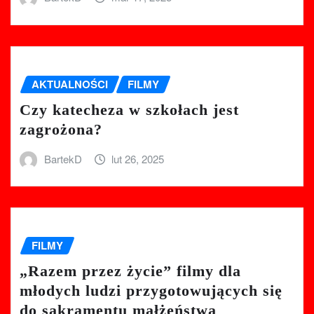
AKTUALNOŚCI
FILMY
Czy katecheza w szkołach jest
zagrożona?
BartekD
lut 26, 2025
FILMY
„Razem przez życie” filmy dla
młodych ludzi przygotowujących się
do sakramentu małżeństwa