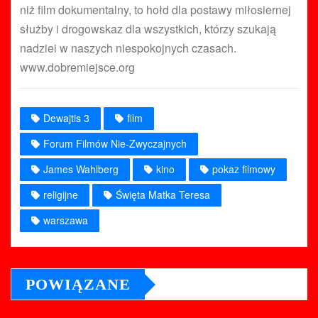
niż film dokumentalny, to hołd dla postawy miłosiernej
służby i drogowskaz dla wszystkich, którzy szukają
nadziei w naszych niespokojnych czasach.
www.dobremiejsce.org
Dewajtis 3
film
Forum Filmów Nie-Zwyczajnych
James Wahlberg
kino
pokaz filmowy
religijne
Święta Matka Teresa
warszawa
POWIĄZANE