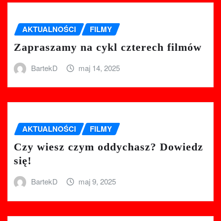
AKTUALNOŚCI
FILMY
Zapraszamy na cykl czterech filmów
BartekD
maj 14, 2025
AKTUALNOŚCI
FILMY
Czy wiesz czym oddychasz? Dowiedz
się!
BartekD
maj 9, 2025