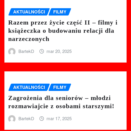
AKTUALNOŚCI
FILMY
Razem przez życie część II – filmy i
książeczka o budowaniu relacji dla
narzeczonych
BartekD
mar 20, 2025
AKTUALNOŚCI
FILMY
Zagrożenia dla seniorów – młodzi
rozmawiajcie z osobami starszymi!
BartekD
mar 17, 2025