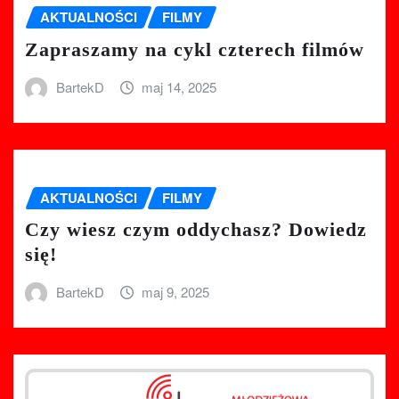
AKTUALNOŚCI
FILMY
Zapraszamy na cykl czterech filmów
BartekD
maj 14, 2025
AKTUALNOŚCI
FILMY
Czy wiesz czym oddychasz? Dowiedz
się!
BartekD
maj 9, 2025