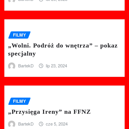
FILMY
„Wolni. Podróż do wnętrza” – pokaz
specjalny
BartekD
lip 23, 2024
FILMY
„Przysięga Ireny” na FFNZ
BartekD
cze 5, 2024