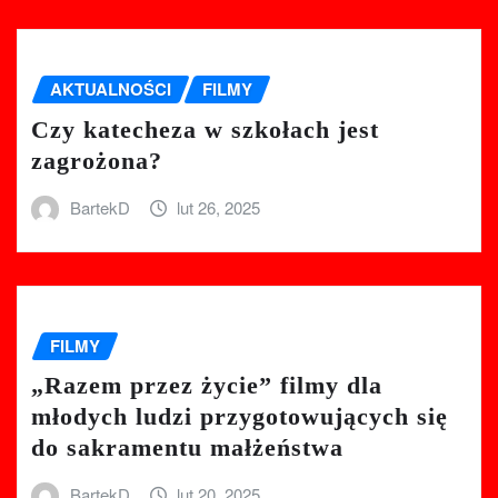
AKTUALNOŚCI
FILMY
Czy katecheza w szkołach jest
zagrożona?
BartekD
lut 26, 2025
FILMY
„Razem przez życie” filmy dla
młodych ludzi przygotowujących się
do sakramentu małżeństwa
BartekD
lut 20, 2025