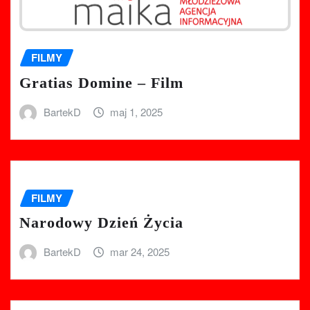
FILMY
Gratias Domine – Film
BartekD
maj 1, 2025
FILMY
Narodowy Dzień Życia
BartekD
mar 24, 2025