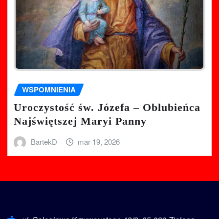
WSPOMNIENIA
Uroczystość św. Józefa – Oblubieńca
Najświętszej Maryi Panny
BartekD
mar 19, 2026