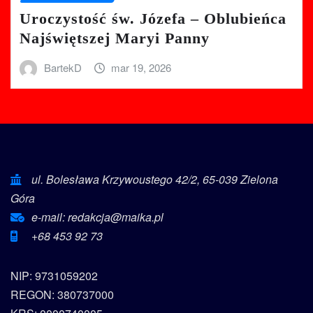
Uroczystość św. Józefa – Oblubieńca
Najświętszej Maryi Panny
BartekD
mar 19, 2026
ul. Bolesława Krzywoustego 42/2, 65-039 Zielona
Góra
e-mail: redakcja@maika.pl
+68 453 92 73
NIP: 9731059202
REGON: 380737000