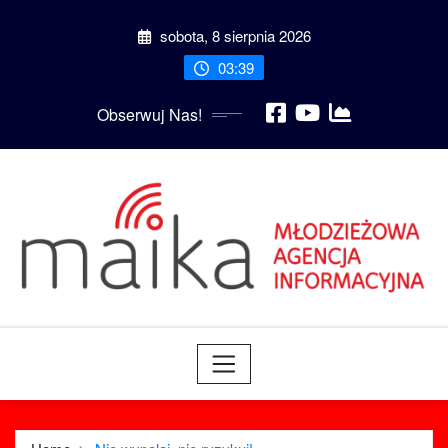
Skip
sobota, 8 sierpnia 2026
to
content
03:39
Obserwuj Nas!