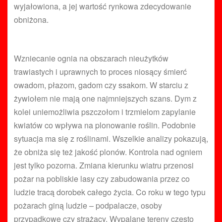
wyjałowiona, a jej wartość rynkowa zdecydowanie
obniżona.
Wzniecanie ognia na obszarach nieużytków
trawiastych i uprawnych to proces niosący śmierć
owadom, płazom, gadom czy ssakom. W starciu z
żywiołem nie mają one najmniejszych szans. Dym z
kolei uniemożliwia pszczołom i trzmielom zapylanie
kwiatów co wpływa na plonowanie roślin. Podobnie
sytuacja ma się z roślinami. Wszelkie analizy pokazują,
że obniża się też jakość plonów. Kontrola nad ogniem
jest tylko pozorna. Zmiana kierunku wiatru przenosi
pożar na pobliskie lasy czy zabudowania przez co
ludzie tracą dorobek całego życia. Co roku w tego typu
pożarach giną ludzie – podpalacze, osoby
przypadkowe czy strażacy. Wypalane tereny często