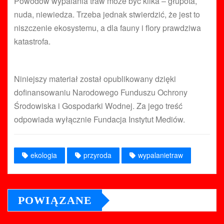
Powodów wypalania traw może być kilka – głupota,
nuda, niewiedza. Trzeba jednak stwierdzić, że jest to
niszczenie ekosystemu, a dla fauny i flory prawdziwa
katastrofa.
Niniejszy materiał został opublikowany dzięki
dofinansowaniu Narodowego Funduszu Ochrony
Środowiska i Gospodarki Wodnej. Za jego treść
odpowiada wyłącznie Fundacja Instytut Mediów.
ekologia
przyroda
wypalanietraw
POWIĄZANE