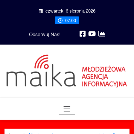
Skip
czwartek, 6 sierpnia 2026
to
content
07:00
Obserwuj Nas!