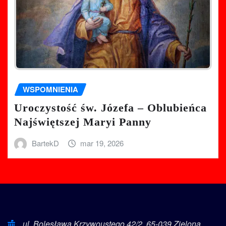
WSPOMNIENIA
Uroczystość św. Józefa – Oblubieńca
Najświętszej Maryi Panny
BartekD
mar 19, 2026
ul. Bolesława Krzywoustego 42/2, 65-039 Zielona