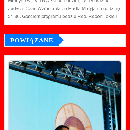
Młodych w TV TRWAM na godzinę 18:15 oraz na
audycję Czas Wzrastania do Radia Maryja na godzinę
21:30. Gościem programu będzie Red. Robert Tekieli
POWIĄZANE