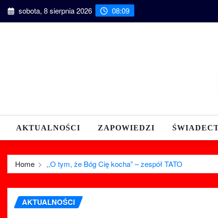
Skip
sobota, 8 sierpnia 2026
08:09
to
content
AKTUALNOŚCI
ZAPOWIEDZI
ŚWIADEC
Home
,,O tym, że Bóg Cię kocha” – zespół TATO
AKTUALNOŚCI