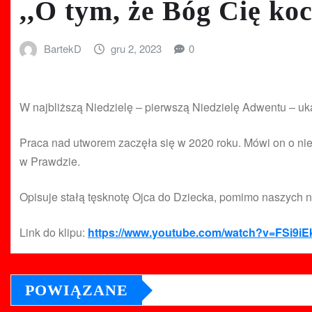
,,O tym, że Bóg Cię ko
BartekD
gru 2, 2023
0
W najbliższą Niedzielę – pierwszą Niedzielę Adwentu – uk
Praca nad utworem zaczęła się w 2020 roku. Mówi on o nieu
w Prawdzie.
Opisuje stałą tęsknotę Ojca do Dziecka, pomimo naszych 
Link do klipu:
https://www.youtube.com/watch?v=FSi9i
POWIĄZANE