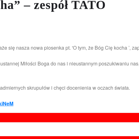
cha” – zespół TATO
aże się nasza nowa piosenka pt. 'O tym, że Bóg Cię kocha ’, 
stannej Miłości Boga do nas i nieustannym poszukiwaniu nas, 
nadmiernych skrupułów i chęci docenienia w oczach świata.
EkiNeM