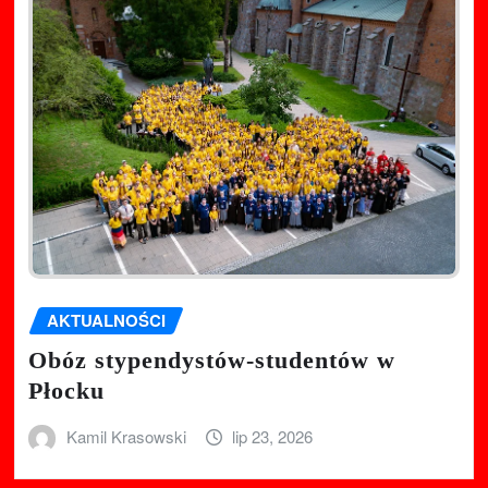
AKTUALNOŚCI
Obóz stypendystów-studentów w
Płocku
Kamil Krasowski
lip 23, 2026