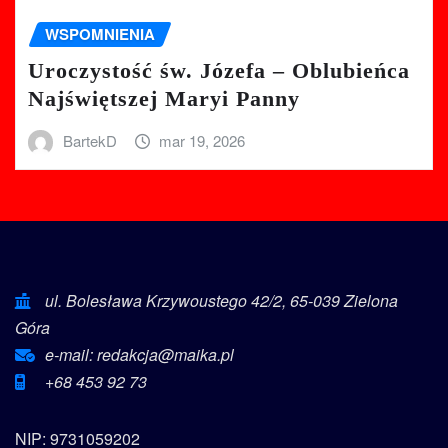
WSPOMNIENIA
Uroczystość św. Józefa – Oblubieńca
Najświętszej Maryi Panny
BartekD
mar 19, 2026
ul. Bolesława Krzywoustego 42/2, 65-039 Zielona
Góra
e-mail: redakcja@maika.pl
+68 453 92 73
NIP: 9731059202