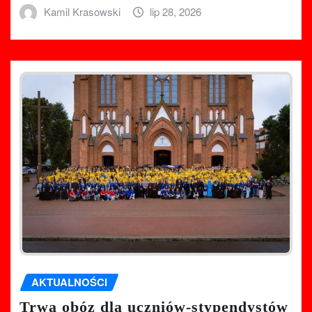
Kamil Krasowski
lip 28, 2026
AKTUALNOŚCI
Trwa obóz dla uczniów-stypendystów