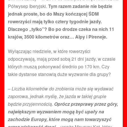
Półwysep Iberyjski.
Tym razem zadanie nie będzie
jednak proste, bo do Mszy kończącej ŚDM
rowerzyści mają tylko cztery tygodnie jazdy.
Dlaczego „tylko”? Bo po drodze czeka na nich 11
krajów, 3500 kilometrów oraz… Alpy i Pireneje.
Wyłączając niedziele, w które rowerzyści
odpoczywają, mają przed sobą 21 dni jazdy, w czasie
których muszą pokonywać średnio po 170 km. Czy
takie dystanse stanowią duże wyzwanie dla grupy?
–
Liczba kilometrów do zrobienia może się wydawać
zaporowa, jednak myślę, że jazda w takiej grupie
będzie przyjemnością
.
Oprócz przeprawy przez góry,
największym wyzwaniem mogą być upały na
zachodzie Europy, które mogą nam towarzyszyć
przez większość drogi
– uważa Maurycy Kot, który