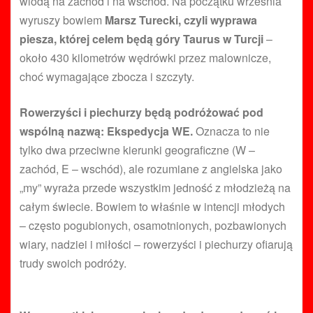
wiodą na zachód i na wschód. Na początku września
wyruszy bowiem
Marsz Turecki, czyli wyprawa
piesza, której celem będą góry Taurus w Turcji
–
około 430 kilometrów wędrówki przez malownicze,
choć wymagające zbocza i szczyty.
Rowerzyści i piechurzy będą podróżować pod
wspólną nazwą: Ekspedycja WE.
Oznacza to nie
tylko dwa przeciwne kierunki geograficzne (W –
zachód, E – wschód), ale rozumiane z angielska jako
„my” wyraża przede wszystkim jedność z młodzieżą na
całym świecie. Bowiem to właśnie w intencji młodych
– często pogubionych, osamotnionych, pozbawionych
wiary, nadziei i miłości – rowerzyści i piechurzy ofiarują
trudy swoich podróży.