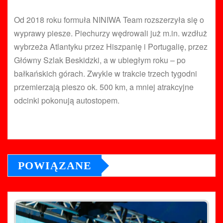
Od 2018 roku formuła NINIWA Team rozszerzyła się o
wyprawy piesze. Piechurzy wędrowali już m.in. wzdłuż
wybrzeża Atlantyku przez Hiszpanię i Portugalię, przez
Główny Szlak Beskidzki, a w ubiegłym roku – po
bałkańskich górach. Zwykle w trakcie trzech tygodni
przemierzają pieszo ok. 500 km, a mniej atrakcyjne
odcinki pokonują autostopem.
POWIĄZANE