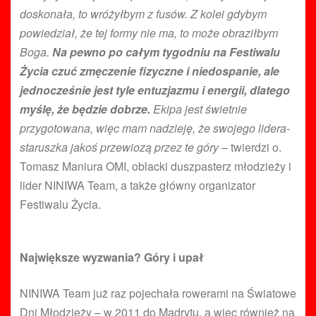
doskonała, to wróżyłbym z fusów. Z kolei gdybym
powiedział, że tej formy nie ma, to może obraziłbym
Boga.
Na pewno po całym tygodniu na Festiwalu
Życia czuć zmęczenie fizyczne i niedospanie, ale
jednocześnie jest tyle entuzjazmu i energii, dlatego
myślę, że będzie dobrze.
Ekipa jest świetnie
przygotowana, więc mam nadzieję, że swojego lidera-
staruszka jakoś przewiozą przez te góry
– twierdzi o.
Tomasz Maniura OMI, oblacki duszpasterz młodzieży i
lider NINIWA Team, a także główny organizator
Festiwalu Życia.
Największe wyzwania? Góry i upał
NINIWA Team już raz pojechała rowerami na Światowe
Dni Młodzieży – w 2011 do Madrytu, a więc również na