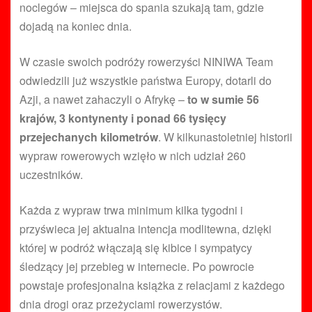
noclegów – miejsca do spania szukają tam, gdzie
dojadą na koniec dnia.
W czasie swoich podróży rowerzyści NINIWA Team
odwiedzili już wszystkie państwa Europy, dotarli do
Azji, a nawet zahaczyli o Afrykę –
to w sumie
56
krajów, 3 kontynenty i ponad 66 tysięcy
przejechanych kilometrów
. W kilkunastoletniej historii
wypraw rowerowych wzięło w nich udział 260
uczestników.
Każda z wypraw trwa minimum kilka tygodni i
przyświeca jej aktualna intencja modlitewna, dzięki
której w podróż włączają się kibice i sympatycy
śledzący jej przebieg w internecie. Po powrocie
powstaje profesjonalna książka z relacjami z każdego
dnia drogi oraz przeżyciami rowerzystów.