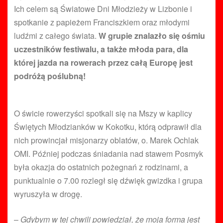
Ich celem są Światowe Dni Młodzieży w Lizbonie i
spotkanie z papieżem Franciszkiem oraz młodymi
ludźmi z całego świata.
W grupie znalazło się ośmiu
uczestników festiwalu, a także młoda para, dla
której jazda na rowerach przez całą Europę jest
podróżą poślubną!
O świcie rowerzyści spotkali się na Mszy w kaplicy
Świętych Młodzianków w Kokotku, którą odprawił dla
nich prowincjał misjonarzy oblatów, o. Marek Ochlak
OMI. Później podczas śniadania nad stawem Posmyk
była okazja do ostatnich pożegnań z rodzinami, a
punktualnie o 7.00 rozległ się dźwięk gwizdka i grupa
wyruszyła w drogę.
–
Gdybym w tej chwili powiedział, że moja forma jest