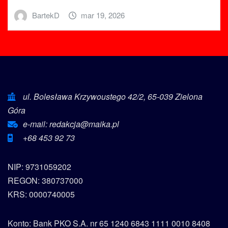
BartekD
mar 19, 2026
ul. Bolesława Krzywoustego 42/2, 65-039 Zielona
Góra
e-mail: redakcja@maika.pl
+68 453 92 73
NIP: 9731059202
REGON: 380737000
KRS: 0000740005
Konto: Bank PKO S.A. nr 65 1240 6843 1111 0010 8408