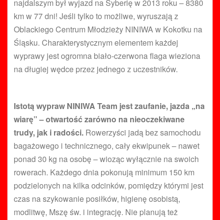
najdalszym był wyjazd na Syberię w 2013 roku – 8380
km w 77 dni! Jeśli tylko to możliwe, wyruszają z
Oblackiego Centrum Młodzieży NINIWA w Kokotku na
Śląsku. Charakterystycznym elementem każdej
wyprawy jest ogromna biało-czerwona flaga wieziona
na długiej wędce przez jednego z uczestników.
Istotą wypraw NINIWA Team jest zaufanie, jazda „na
wiarę” – otwartość zarówno na nieoczekiwane
trudy, jak i radości.
Rowerzyści jadą bez samochodu
bagażowego i technicznego, cały ekwipunek – nawet
ponad 30 kg na osobę – wioząc wyłącznie na swoich
rowerach. Każdego dnia pokonują minimum 150 km
podzielonych na kilka odcinków, pomiędzy którymi jest
czas na szykowanie posiłków, higienę osobistą,
modlitwę, Mszę św. i integrację. Nie planują też