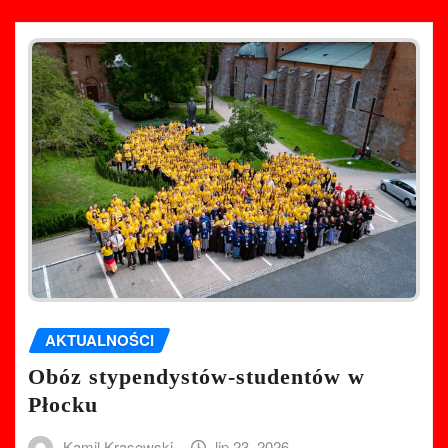
AKTUALNOŚCI
Obóz stypendystów-studentów w
Płocku
Kamil Krasowski
lip 23, 2026