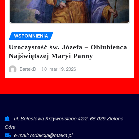
WSPOMNIENIA
Uroczystość św. Józefa – Oblubieńca
Najświętszej Maryi Panny
BartekD
mar 19, 2026
ul. Bolesława Krzywoustego 42/2, 65-039 Zielona
Góra
e-mail: redakcja@maika.pl