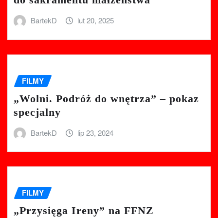
BartekD
lut 20, 2025
FILMY
„Wolni. Podróż do wnętrza” – pokaz
specjalny
BartekD
lip 23, 2024
FILMY
„Przysięga Ireny” na FFNZ