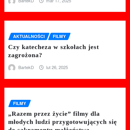
BartekD
mar 17, 2025
AKTUALNOŚCI
FILMY
Czy katecheza w szkołach jest
zagrożona?
BartekD
lut 26, 2025
FILMY
„Razem przez życie” filmy dla
młodych ludzi przygotowujących się
do sakramentu małżeństwa