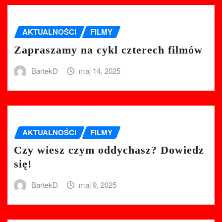
AKTUALNOŚCI
FILMY
Zapraszamy na cykl czterech filmów
BartekD
maj 14, 2025
AKTUALNOŚCI
FILMY
Czy wiesz czym oddychasz? Dowiedz
się!
BartekD
maj 9, 2025