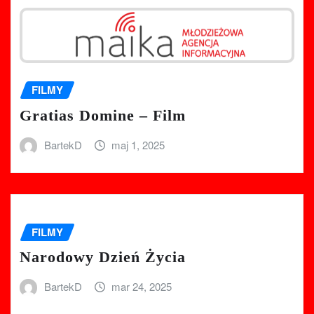
FILMY
Gratias Domine – Film
BartekD
maj 1, 2025
FILMY
Narodowy Dzień Życia
BartekD
mar 24, 2025