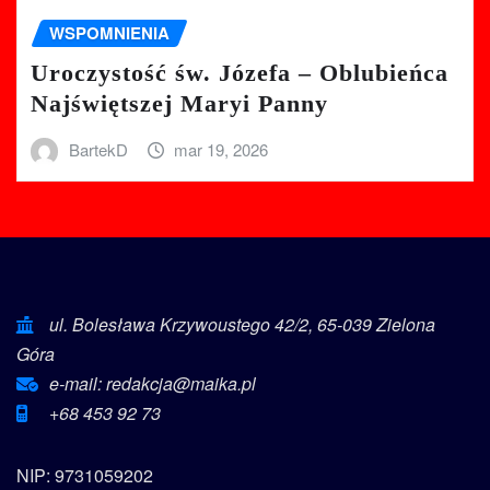
WSPOMNIENIA
Uroczystość św. Józefa – Oblubieńca
Najświętszej Maryi Panny
BartekD
mar 19, 2026
ul. Bolesława Krzywoustego 42/2, 65-039 Zielona
Góra
e-mail: redakcja@maika.pl
+68 453 92 73
NIP: 9731059202