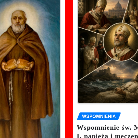
WSPOMNIENIA
Wspomnienie św. 
I, papieża i męcze