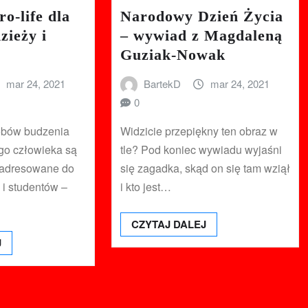
o-life dla
Narodowy Dzień Życia
zieży i
– wywiad z Magdaleną
Guziak-Nowak
mar 24, 2021
BartekD
mar 24, 2021
0
obów budzenia
Widzicie przepiękny ten obraz w
go człowieka są
tle? Pod koniec wywiadu wyjaśni
e adresowane do
się zagadka, skąd on się tam wziął
 i studentów –
i kto jest…
CZYTAJ DALEJ
J