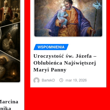
WSPOMNIENIA
Uroczystość św. Józefa –
Oblubieńca Najświętszej
Maryi Panny
BartekD
mar 19, 2026
Marcina
nnika