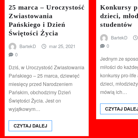
25 marca – Uroczystość
Konkursy pr
Zwiastowania
dzieci, młod
Pańskiego i Dzień
studentów
Świętości Życia
BartekD
0
BartekD
mar 25, 2021
0
Jednym ze spos
miłości do każde
Dziś, w Uroczystość Zwiastowania
konkursy pro-lif
Pańskiego – 25 marca, dziewięć
dzieci, młodzieży
miesięcy przed Narodzeniem
mówią ich…
Pańskim, obchodzimy Dzień
Świętości Życia. Jest on
wyjątkowym…
CZYTAJ DALE
CZYTAJ DALEJ