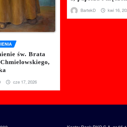
BartekD
kwi 16, 2
IENIA
enie św. Brata
 Chmielowskiego,
ka
D
cze 17, 2026