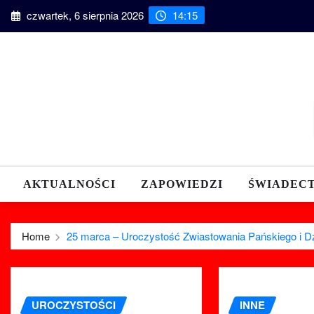
Skip
czwartek, 6 sierpnia 2026
14:15
to
content
AKTUALNOŚCI
ZAPOWIEDZI
ŚWIADEC
Home
25 marca – Uroczystość Zwiastowania Pańskiego i Dz
UROCZYSTOŚCI
INNE