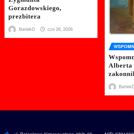
Gorazdowskiego,
prezbitera
BartekD
cze 26, 2026
WSPOMN
Wspomni
Alberta
zakonni
Bartek