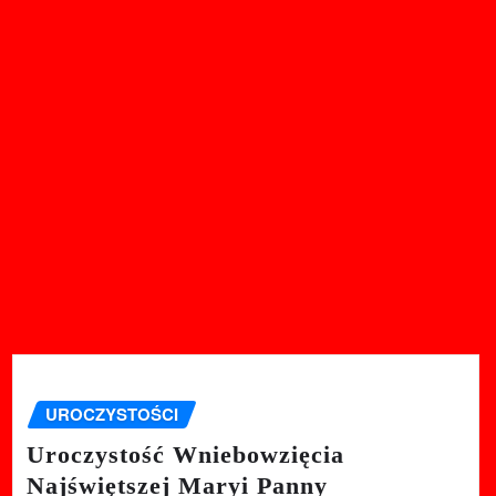
UROCZYSTOŚCI
Uroczystość Wniebowzięcia
Najświętszej Maryi Panny