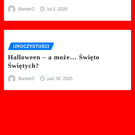
BartekD
lut 2, 2026
UROCZYSTOŚCI
Halloween – a może… Święto
Świętych?
BartekD
paź 30, 2025