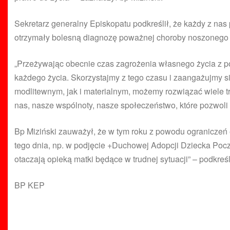
Sekretarz generalny Episkopatu podkreślił, że każdy z na
otrzymały bolesną diagnozę poważnej choroby noszonego po
„Przeżywając obecnie czas zagrożenia własnego życia z p
każdego życia. Skorzystajmy z tego czasu i zaangażujmy si
modlitewnym, jak i materialnym, możemy rozwiązać wiele tr
nas, nasze wspólnoty, nasze społeczeństwo, które pozwoli z
Bp Miziński zauważył, że w tym roku z powodu ograniczeń
tego dnia, np. w podjęcie +Duchowej Adopcji Dziecka Pocz
otaczają opieką matki będące w trudnej sytuacji” – podkreśli
BP KEP