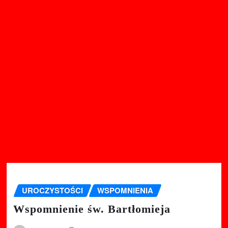
UROCZYSTOŚCI
WSPOMNIENIA
Wspomnienie św. Bartłomieja