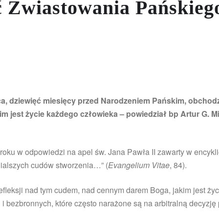
 Zwiastowania Pańskiego
ca, dziewięć miesięcy przed Narodzeniem Pańskim, obchodz
m jest życie każdego człowieka – powiedział bp Artur G. Mi
oku w odpowiedzi na apel św. Jana Pawła II zawarty w encyklic
nialszych cudów stworzenia…” (
Evangelium Vitae
, 84).
fleksji nad tym cudem, nad cennym darem Boga, jakim jest życi
i bezbronnych, które często narażone są na arbitralną decyzję