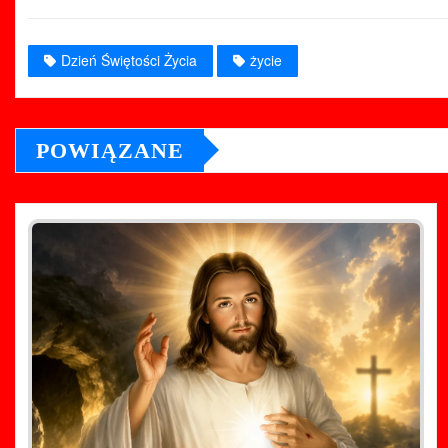
Dzień Świętości Życia
życie
POWIĄZANE