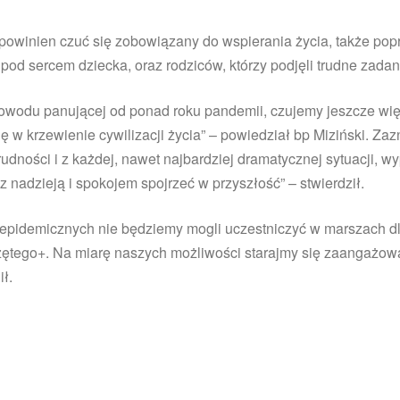
s powinien czuć się zobowiązany do wspierania życia, także po
d sercem dziecka, oraz rodziców, którzy podjęli trudne zada
owodu panującej od ponad roku pandemii, czujemy jeszcze wi
ę w krzewienie cywilizacji życia” – powiedział bp Miziński. Z
udności i z każdej, nawet najbardziej dramatycznej sytuacji, 
 nadzieją i spokojem spojrzeć w przyszłość” – stwierdził.
 epidemicznych nie będziemy mogli uczestniczyć w marszach dl
ętego+. Na miarę naszych możliwości starajmy się zaangażować
ł.