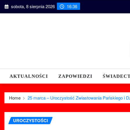
Skip
sobota, 8 sierpnia 2026
16:36
to
content
AKTUALNOŚCI
ZAPOWIEDZI
ŚWIADEC
Home
25 marca – Uroczystość Zwiastowania Pańskiego i Dz
UROCZYSTOŚCI