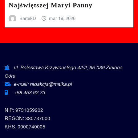
Najświętszej Maryi Panny
BartekD
mar 19, 2026
ul. Bolesława Krzywoustego 42/2, 65-039 Zielona
Góra
e-mail: redakcja@maika.pl
+68 453 92 73
NIP: 9731059202
REGON: 380737000
KRS: 0000740005