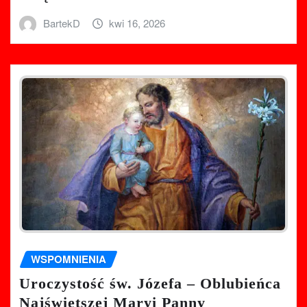
BartekD
kwi 16, 2026
WSPOMNIENIA
Uroczystość św. Józefa – Oblubieńca
Najświętszej Maryi Panny