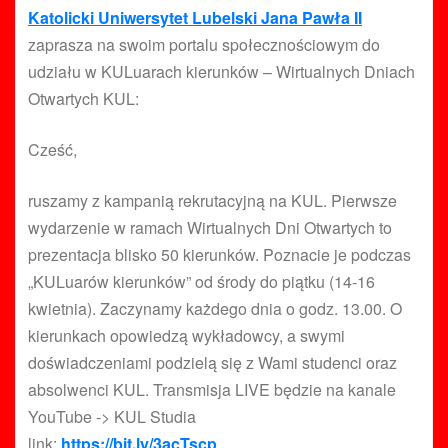
Katolicki Uniwersytet Lubelski Jana Pawła II
zaprasza na swoim portalu społecznościowym do
udziału w KULuarach kierunków – Wirtualnych Dniach
Otwartych KUL:
Cześć,
ruszamy z kampanią rekrutacyjną na KUL. Pierwsze
wydarzenie w ramach Wirtualnych Dni Otwartych to
prezentacja blisko 50 kierunków. Poznacie je podczas
„KULuarów kierunków” od środy do piątku (14-16
kwietnia). Zaczynamy każdego dnia o godz. 13.00. O
kierunkach opowiedzą wykładowcy, a swymi
doświadczeniami podzielą się z Wami studenci oraz
absolwenci KUL. Transmisja LIVE będzie na kanale
YouTube -> KUL Studia
link:
https://bit.ly/3acTscp