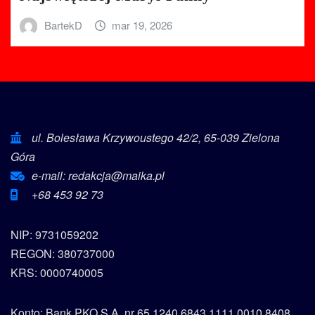
BartekD
mar 19, 2026
ul. Bolesława Krzywoustego 42/2, 65-039 Zielona
Góra
e-mail: redakcja@maika.pl
+68 453 92 73
NIP: 9731059202
REGON: 380737000
KRS: 0000740005
Konto: Bank PKO S.A. nr 65 1240 6843 1111 0010 8408