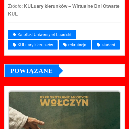
Źródło:
KULuary kierunków – Wirtualne Dni Otwarte
KUL
Katolicki Uniwersytet Lubelski
KULuary kierunków
rekrutacja
student
POWIĄZANE