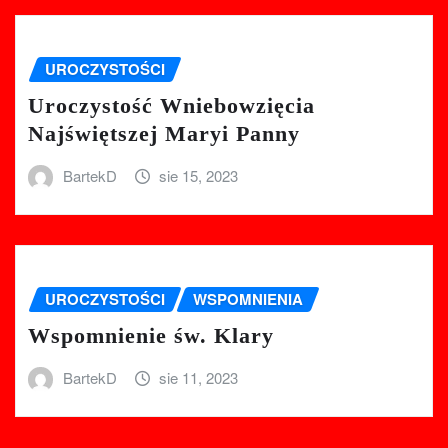
UROCZYSTOŚCI
Uroczystość Wniebowzięcia
Najświętszej Maryi Panny
BartekD
sie 15, 2023
UROCZYSTOŚCI
WSPOMNIENIA
Wspomnienie św. Klary
BartekD
sie 11, 2023