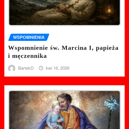
WSPOMNIENIA
Wspomnienie św. Marcina I, papieża
i męczennika
BartekD
kwi 16, 2026