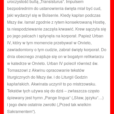
uroczystość bullą „Transisturus”. Impulsem
bezpośrednim do ustanowienia święta miał być cud,
jaki wydarzył się w Bolsenie. Kiedy kapłan podczas
Mszy św. łamał zgodnie z rytem konsekrowaną Hostię,
ta niespodziewanie zaczęła krwawić. Krew sączyła się
po jego palcach i spłynęła na korporał. Papież Urban
IV, który w tym momencie przebywał w Orvieto,
zawiadomiony o tym cudzie, zabrał święty korporał. Do
dnia obecnego znajduje się on w bogatym relikwiarzu
w katedrze w Orvieto. Urban IV polecił również św.
Tomaszowi z Akwinu opracowanie tekstów
liturgicznych do Mszy św. i do Liturgii Godzin
kapłańskich. Akwinata uczynił to po mistrzowsku.
Tekstów tych używa się do dziś – zwłaszcza często
śpiewany jest hymn „Pange lingua” („Sław, języku”…)
i jego dwie ostatnie zwrotki („Przed tak wielkim
Sakramentem”).