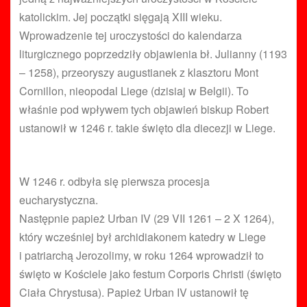
katolickim. Jej początki sięgają XIII wieku.
Wprowadzenie tej uroczystości do kalendarza
liturgicznego poprzedziły objawienia bł. Julianny (1193
– 1258), przeoryszy augustianek z klasztoru Mont
Cornillon, nieopodal Liege (dzisiaj w Belgii). To
właśnie pod wpływem tych objawień biskup Robert
ustanowił w 1246 r. takie święto dla diecezji w Liege.
W 1246 r. odbyła się pierwsza procesja
eucharystyczna.
Następnie papież Urban IV (29 VII 1261 – 2 X 1264),
który wcześniej był archidiakonem katedry w Liege
i patriarchą Jerozolimy, w roku 1264 wprowadził to
święto w Kościele jako festum Corporis Christi (święto
Ciała Chrystusa). Papież Urban IV ustanowił tę