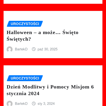
UROCZYSTOŚCI
Halloween – a może… Święto
Świętych?
BartekD
paź 30, 2025
UROCZYSTOŚCI
Dzień Modlitwy i Pomocy Misjom 6
stycznia 2024
BartekD
sty 3, 2024