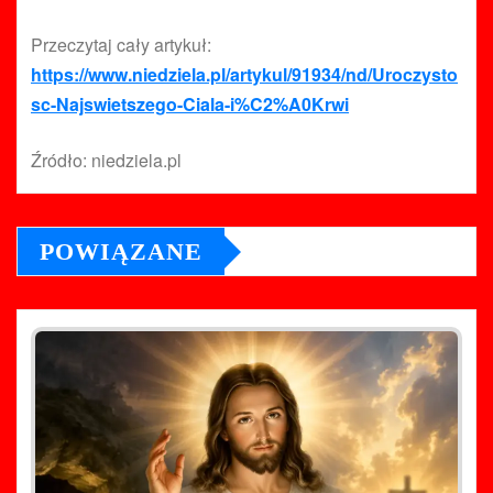
Przeczytaj cały artykuł:
https://www.niedziela.pl/artykul/91934/nd/Uroczysto
sc-Najswietszego-Ciala-i%C2%A0Krwi
Źródło: niedziela.pl
POWIĄZANE