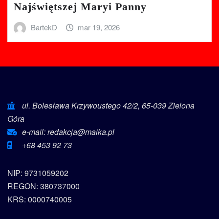
Najświętszej Maryi Panny
BartekD
mar 19, 2026
ul. Bolesława Krzywoustego 42/2, 65-039 Zielona
Góra
e-mail: redakcja@maika.pl
+68 453 92 73
NIP: 9731059202
REGON: 380737000
KRS: 0000740005