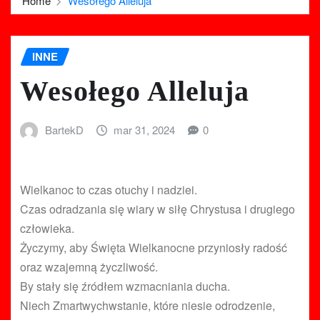
Home
Wesołego Alleluja
INNE
Wesołego Alleluja
BartekD
mar 31, 2024
0
Wielkanoc to czas otuchy i nadziei.
Czas odradzania się wiary w siłę Chrystusa i drugiego
człowieka.
Życzymy, aby Święta Wielkanocne przyniosły radość
oraz wzajemną życzliwość.
By stały się źródłem wzmacniania ducha.
Niech Zmartwychwstanie, które niesie odrodzenie,