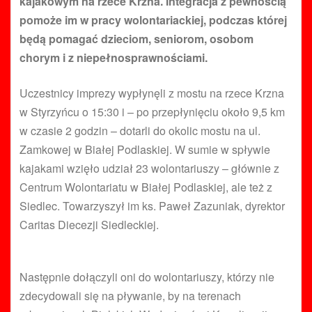
kajakowym na rzece Krzna. Integracja z pewnością
pomoże im w pracy wolontariackiej, podczas której
będą pomagać dzieciom, seniorom, osobom
chorym i z niepełnosprawnościami.
Uczestnicy imprezy wypłynęli z mostu na rzece Krzna
w Styrzyńcu o 15:30 i – po przepłynięciu około 9,5 km
w czasie 2 godzin – dotarli do okolic mostu na ul.
Zamkowej w Białej Podlaskiej. W sumie w spływie
kajakami wzięło udział 23 wolontariuszy – głównie z
Centrum Wolontariatu w Białej Podlaskiej, ale też z
Siedlec. Towarzyszył im ks. Paweł Zazuniak, dyrektor
Caritas Diecezji Siedleckiej.
Następnie dołączyli oni do wolontariuszy, którzy nie
zdecydowali się na pływanie, by na terenach