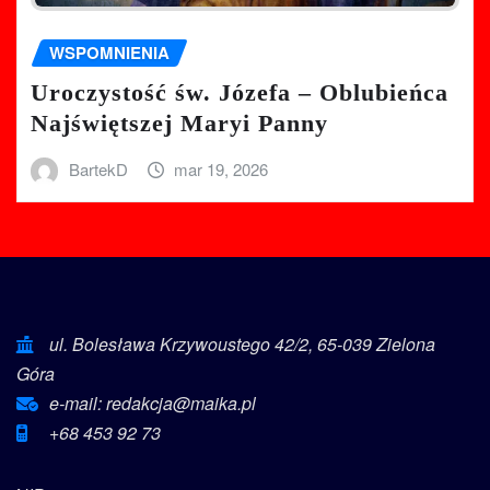
WSPOMNIENIA
Uroczystość św. Józefa – Oblubieńca
Najświętszej Maryi Panny
BartekD
mar 19, 2026
ul. Bolesława Krzywoustego 42/2, 65-039 Zielona
Góra
e-mail: redakcja@maika.pl
+68 453 92 73