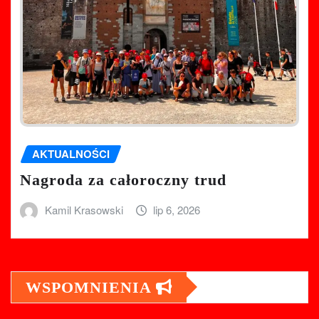
AKTUALNOŚCI
Nagroda za całoroczny trud
Kamil Krasowski
lip 6, 2026
WSPOMNIENIA