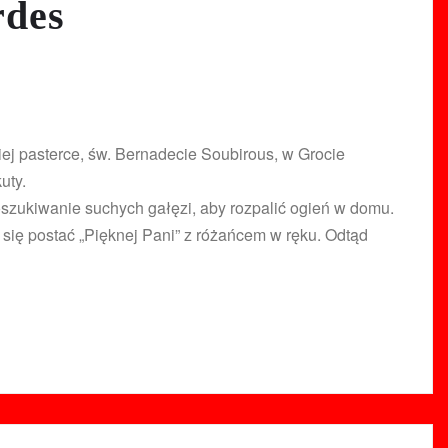
rdes
ej pasterce, św. Bernadecie Soubirous, w Grocie
uty.
poszukiwanie suchych gałęzi, aby rozpalić ogień w domu.
 się postać „Pięknej Pani” z różańcem w ręku. Odtąd