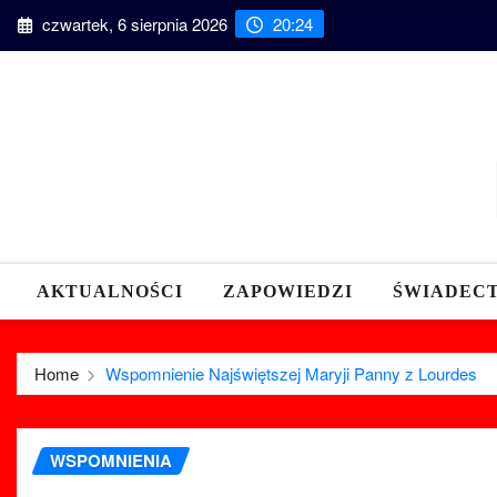
Skip
czwartek, 6 sierpnia 2026
20:24
to
content
AKTUALNOŚCI
ZAPOWIEDZI
ŚWIADEC
Home
Wspomnienie Najświętszej Maryji Panny z Lourdes
WSPOMNIENIA