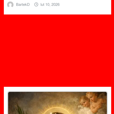
BartekD
lut 10, 2026