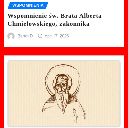
WSPOMNIENIA
Wspomnienie św. Brata Alberta
Chmielowskiego, zakonnika
BartekD
cze 17, 2026