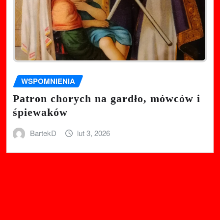
WSPOMNIENIA
Patron chorych na gardło, mówców i
śpiewaków
BartekD
lut 3, 2026