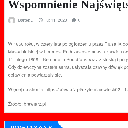
Wspomnienie Najświęts
BartekD
lut 11, 2023
0
W 1858 roku, w cztery lata po ogłoszeniu przez Piusa IX 
Massabielskiej w Lourdes. Podczas osiemnastu zjawień (w o
11 lutego 1858 r. Bernadetta Soubirous wraz z siostrą i pr
Gdy dziewczyna została sama, usłyszała dziwny dźwięk podo
objawienia powtarzały się.
Więcej na stronie: https://brewiarz.pl/czytelnia/swieci/02-1
Źródło: brewiarz.pl
POWIĄZANE