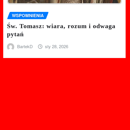
WSPOMNIENIA
Św. Tomasz: wiara, rozum i odwaga
pytań
BartekD
sty 28, 2026