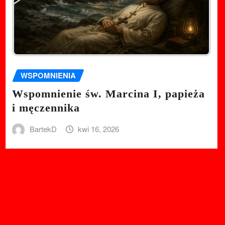
WSPOMNIENIA
Wspomnienie św. Marcina I, papieża
i męczennika
BartekD
kwi 16, 2026