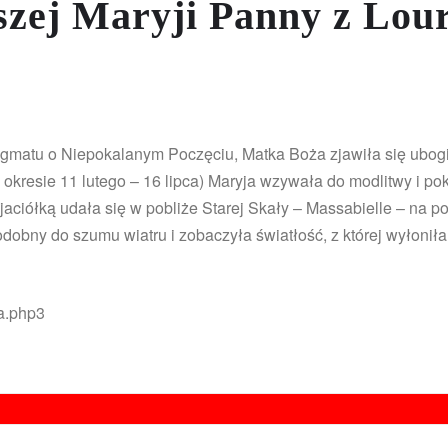
zej Maryji Panny z Lou
dogmatu o Niepokalanym Poczęciu, Matka Boża zjawiła się ubogi
kresie 11 lutego – 16 lipca) Maryja wzywała do modlitwy i pok
zyjaciółką udała się w pobliże Starej Skały – Massabielle – na 
bny do szumu wiatru i zobaczyła światłość, z której wyłoniła
1a.php3