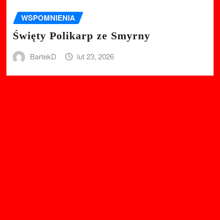
WSPOMNIENIA
Święty Polikarp ze Smyrny
BartekD
lut 23, 2026