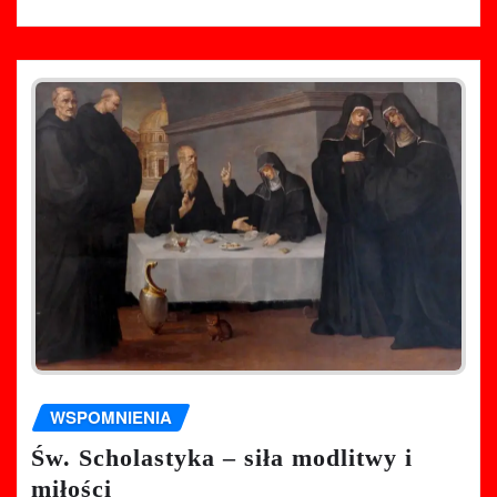
WSPOMNIENIA
Św. Scholastyka – siła modlitwy i
miłości