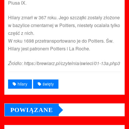
Piusa IX.
Hilary zmarł w 367 roku. Jego szczątki zostały złożone
w bazylice cmentarnej w Poitiers, niestety ocalała tylko
część z nich.
W roku 1698 przetransportowano je do Poitiers. Św.
Hilary jest patronem Poitiers i La Roche.
Źródło: https://brewiarz.pl/czytelnia/swieci/01-13a.php3
hilary
święty
POWIĄZANE