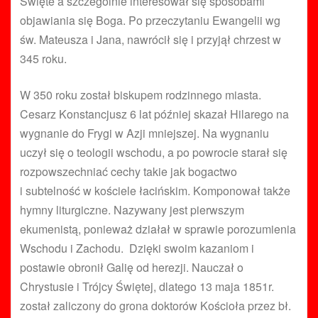
Święte a szczególnie interesował się sposobami
objawiania się Boga. Po przeczytaniu Ewangelii wg
św. Mateusza i Jana, nawrócił się i przyjął chrzest w
345 roku.
W 350 roku został biskupem rodzinnego miasta.
Cesarz Konstancjusz 6 lat później skazał Hilarego na
wygnanie do Frygi w Azji mniejszej. Na wygnaniu
uczył się o teologii wschodu, a po powrocie starał się
rozpowszechniać cechy takie jak bogactwo
i subtelność w kościele łacińskim. Komponował także
hymny liturgiczne. Nazywany jest pierwszym
ekumenistą, ponieważ działał w sprawie porozumienia
Wschodu i Zachodu. Dzięki swoim kazaniom i
postawie obronił Galię od herezji. Nauczał o
Chrystusie i Trójcy Świętej, dlatego 13 maja 1851r.
został zaliczony do grona doktorów Kościoła przez bł.