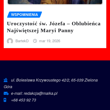
WSPOMNIENIA
Uroczystość św. Józefa – Oblubieńca
Najświętszej Maryi Panny
BartekD
mar 19, 2026
ul. Bolesława Krzywoustego 42/2, 65-039 Zielona
Góra
e-mail: redakcja@maika.pl
+68 453 92 73