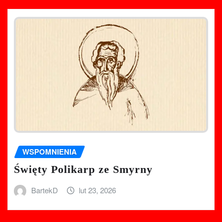
WSPOMNIENIA
Święty Polikarp ze Smyrny
BartekD
lut 23, 2026