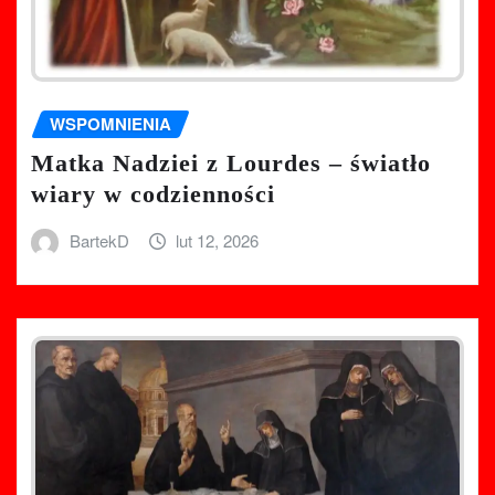
WSPOMNIENIA
Matka Nadziei z Lourdes – światło
wiary w codzienności
BartekD
lut 12, 2026