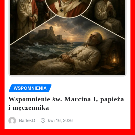
WSPOMNIENIA
Wspomnienie św. Marcina I, papieża
i męczennika
BartekD
kwi 16, 2026