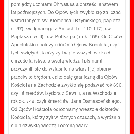
pomiędzy uczniami Chrystusa a chrześcijaństwem
lat późniejszych. Do Ojców tych zwykło się zaliczać
wśród innych: św. Klemensa I Rzymskiego, papieża
(+ 97), św. Ignacego z Antiochii (+ 110-117), św.
Papiasza (w. II) i św. Polikarpa (+ ok. 156). Od Ojców
Apostolskich należy odróżnić Ojców Kościoła, czyli
tych świętych, którzy żyli w pierwszych wiekach
chrześcijaństwa, a swoją wiedzą i pismami
przyczynili się do wyjaśnienia wiary i jej obrony
przeciwko błędom. Jako datę graniczną dla Ojców
Kościoła na Zachodzie zwykło się podawać rok 636,
czyli śmierć św. Izydora z Sewilli, a na Wschodzie
rok ok. 749, czyli śmierć św. Jana Damasceńskiego.
Od Ojców Kościoła odróżniamy wreszcie doktorów
Kościoła, którzy żyli w różnych czasach, a wyróżniali
się niezwykłą wiedzą i obroną wiary.