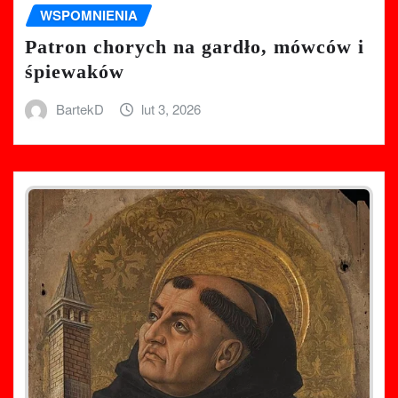
WSPOMNIENIA
Patron chorych na gardło, mówców i
śpiewaków
BartekD
lut 3, 2026