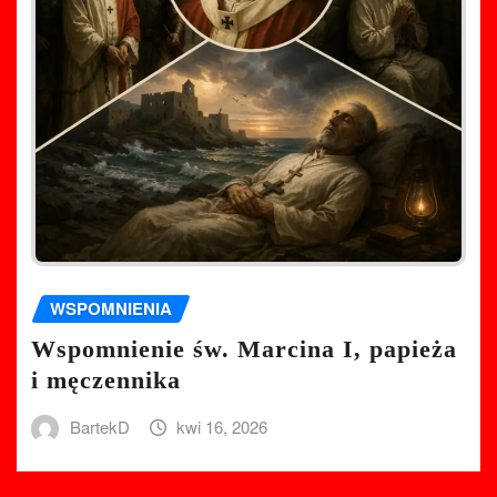
WSPOMNIENIA
Wspomnienie św. Marcina I, papieża
i męczennika
BartekD
kwi 16, 2026