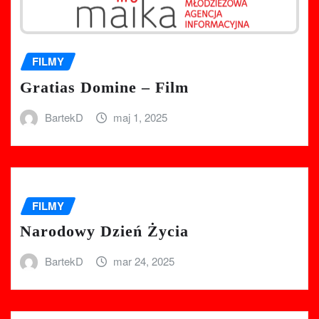
FILMY
Gratias Domine – Film
BartekD
maj 1, 2025
FILMY
Narodowy Dzień Życia
BartekD
mar 24, 2025