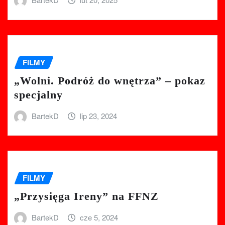
FILMY
„Wolni. Podróż do wnętrza” – pokaz
specjalny
BartekD
lip 23, 2024
FILMY
„Przysięga Ireny” na FFNZ
BartekD
cze 5, 2024