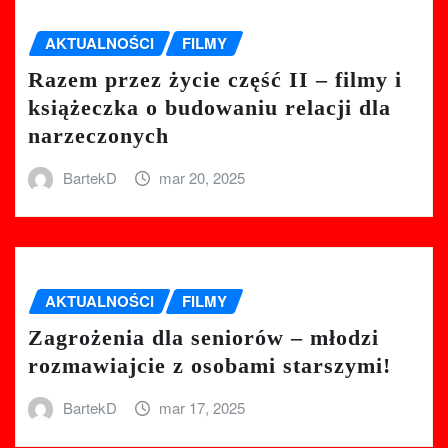
AKTUALNOŚCI
FILMY
Razem przez życie część II – filmy i
książeczka o budowaniu relacji dla
narzeczonych
BartekD
mar 20, 2025
AKTUALNOŚCI
FILMY
Zagrożenia dla seniorów – młodzi
rozmawiajcie z osobami starszymi!
BartekD
mar 17, 2025