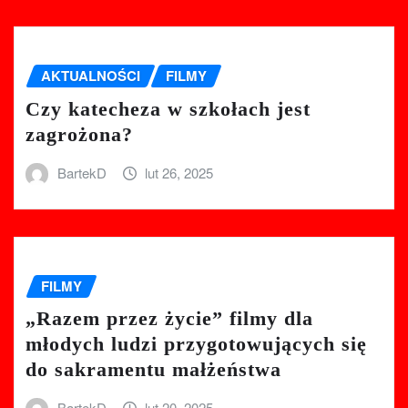
AKTUALNOŚCI
FILMY
Czy katecheza w szkołach jest
zagrożona?
BartekD
lut 26, 2025
FILMY
„Razem przez życie” filmy dla
młodych ludzi przygotowujących się
do sakramentu małżeństwa
BartekD
lut 20, 2025