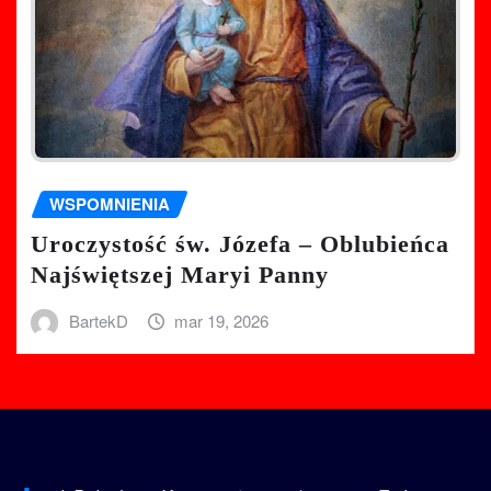
WSPOMNIENIA
Uroczystość św. Józefa – Oblubieńca
Najświętszej Maryi Panny
BartekD
mar 19, 2026