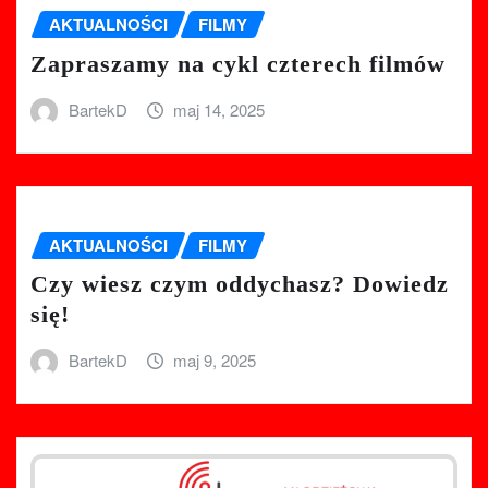
AKTUALNOŚCI
FILMY
Zapraszamy na cykl czterech filmów
BartekD
maj 14, 2025
AKTUALNOŚCI
FILMY
Czy wiesz czym oddychasz? Dowiedz
się!
BartekD
maj 9, 2025