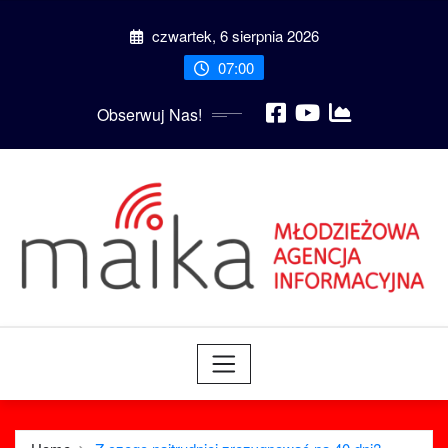
Skip
czwartek, 6 sierpnia 2026
to
content
07:00
Obserwuj Nas!