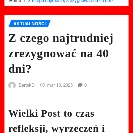
Home
Z czego najtrudniej zrezygnować na 40 dni?
AKTUALNOŚCI
Z czego najtrudniej
zrezygnować na 40
dni?
BartekD
mar 13, 2025
0
Wielki Post to czas
refleksji, wyrzeczeń i