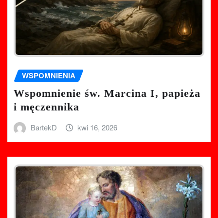
WSPOMNIENIA
Wspomnienie św. Marcina I, papieża
i męczennika
BartekD
kwi 16, 2026