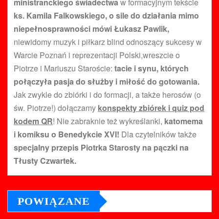
ministranckiego świadectwa
w formacyjnym tekście
ks. Kamila Falkowskiego, o sile do działania mimo
niepełnosprawności mówi Łukasz Pawlik,
niewidomy muzyk i piłkarz blind odnoszący sukcesy w
Warcie Poznań i reprezentacji Polski,wreszcie o
Piotrze i Mariuszu Staroście:
tacie i synu, których
połączyła pasja do służby i miłość do gotowania.
Jak zwykle do zbiórki i do formacji, a także herosów (o
św. Piotrze!) dołączamy
konspekty zbiórek i quiz pod
kodem QR
! Nie zabraknie też wykreślanki,
katomema
i komiksu o Benedykcie XVI!
Dla czytelników także
specjalny przepis Piotrka Starosty na pączki na
Tłusty Czwartek.
POWIĄZANE