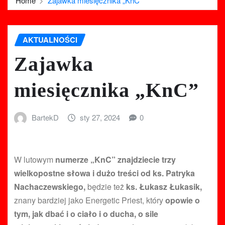
Home
Zajawka miesięcznika „KnC”
AKTUALNOŚCI
Zajawka
miesięcznika „KnC”
BartekD
sty 27, 2024
0
W lutowym
numerze „KnC” znajdziecie trzy
wielkopostne słowa i dużo treści od ks. Patryka
Nachaczewskiego,
będzie też
ks. Łukasz Łukasik,
znany bardziej jako Energetic Priest, który
opowie o
tym, jak dbać i o ciało i o ducha, o sile