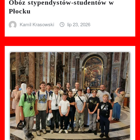
Obóz stypendystów-studentów w
Płocku
Kamil Krasowski
lip 23, 2026