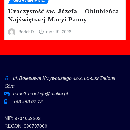
WSPOMNIENIA
Uroczystość św. Józefa – Oblubieńca
Najświętszej Maryi Panny
BartekD
mar 19, 2026
ul. Bolesława Krzywoustego 42/2, 65-039 Zielona
Góra
e-mail: redakcja@maika.pl
+68 453 92 73
NIP: 9731059202
REGON: 380737000