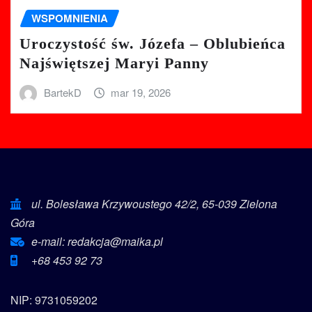
WSPOMNIENIA
Uroczystość św. Józefa – Oblubieńca
Najświętszej Maryi Panny
BartekD
mar 19, 2026
ul. Bolesława Krzywoustego 42/2, 65-039 Zielona
Góra
e-mail: redakcja@maika.pl
+68 453 92 73
NIP: 9731059202