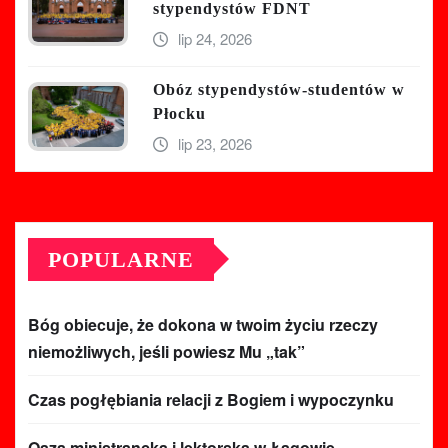
stypendystów FDNT
lip 24, 2026
Obóz stypendystów-studentów w
Płocku
lip 23, 2026
POPULARNE
Bóg obiecuje, że dokona w twoim życiu rzeczy
niemożliwych, jeśli powiesz Mu „tak”
Czas pogłębiania relacji z Bogiem i wypoczynku
Oaza ministrancka i lektorska w Łagowie