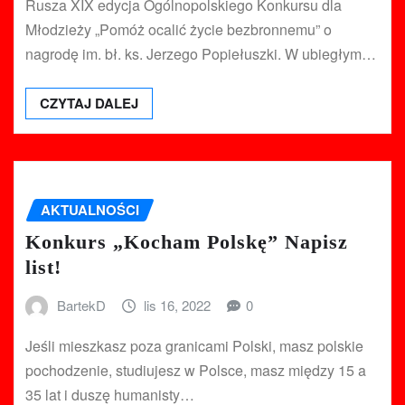
Rusza XIX edycja Ogólnopolskiego Konkursu dla
Młodzieży „Pomóż ocalić życie bezbronnemu” o
nagrodę im. bł. ks. Jerzego Popiełuszki. W ubiegłym…
CZYTAJ DALEJ
AKTUALNOŚCI
Konkurs „Kocham Polskę” Napisz
list!
BartekD
lis 16, 2022
0
Jeśli mieszkasz poza granicami Polski, masz polskie
pochodzenie, studiujesz w Polsce, masz między 15 a
35 lat i duszę humanisty…