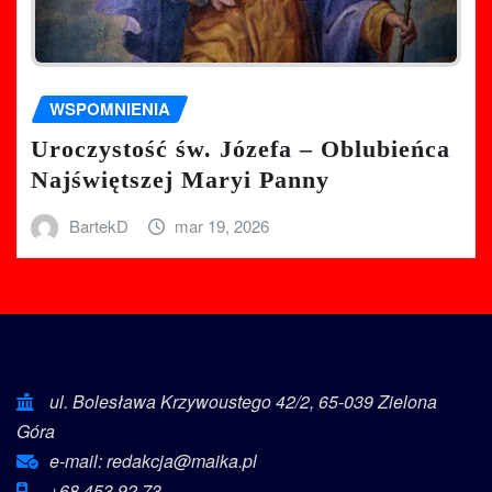
WSPOMNIENIA
Uroczystość św. Józefa – Oblubieńca
Najświętszej Maryi Panny
BartekD
mar 19, 2026
ul. Bolesława Krzywoustego 42/2, 65-039 Zielona
Góra
e-mail: redakcja@maika.pl
+68 453 92 73