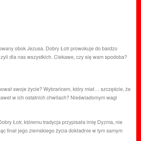
żowany obok Jezusa. Dobry Łotr prowokuje do bardzo
 Czyli dla nas wszystkich. Ciekawe, czy się wam spodoba?
rnował swoje życie? Wybrańcem, który miał… szczęście, że
nawet w ich ostatnich chwilach? Nieświadomym wagi
obry Łotr, któremu tradycja przypisała imię Dyzma, nie
jąc finał jego ziemskiego życia dokładnie w tym samym