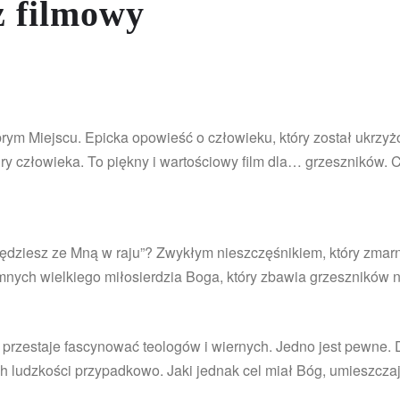
 filmowy
rym Miejscu. Epicka opowieść o człowieku, który został ukrzy
tury człowieka. To piękny i wartościowy film dla… grzeszników.
 będziesz ze Mną w raju”? Zwykłym nieszczęśnikiem, który zma
nych wielkiego miłosierdzia Boga, który zbawia grzeszników 
przestaje fascynować teologów i wiernych. Jedno jest pewne. D
h ludzkości przypadkowo. Jaki jednak cel miał Bóg, umieszcza