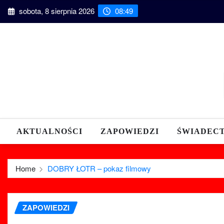
Skip
sobota, 8 sierpnia 2026
08:49
to
content
AKTUALNOŚCI
ZAPOWIEDZI
ŚWIADEC
Home
DOBRY ŁOTR – pokaz filmowy
ZAPOWIEDZI