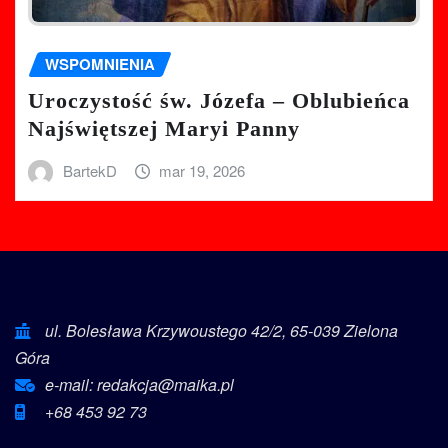
WSPOMNIENIA
Uroczystość św. Józefa – Oblubieńca
Najświętszej Maryi Panny
BartekD
mar 19, 2026
ul. Bolesława Krzywoustego 42/2, 65-039 Zielona
Góra
e-mail: redakcja@maika.pl
+68 453 92 73