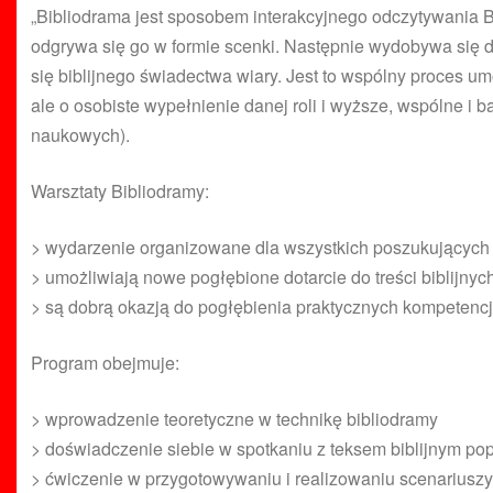
„Bibliodrama jest sposobem interakcyjnego odczytywania Bi
odgrywa się go w formie scenki. Następnie wydobywa się d
się biblijnego świadectwa wiary. Jest to wspólny proces um
ale o osobiste wypełnienie danej roli i wyższe, wspólne i 
naukowych).
Warsztaty Bibliodramy:
> wydarzenie organizowane dla wszystkich poszukujących 
> umożliwiają nowe pogłębione dotarcie do treści biblijnyc
> są dobrą okazją do pogłębienia praktycznych kompetencj
Program obejmuje:
> wprowadzenie teoretyczne w technikę bibliodramy
> doświadczenie siebie w spotkaniu z teksem biblijnym po
> ćwiczenie w przygotowywaniu i realizowaniu scenariuszy