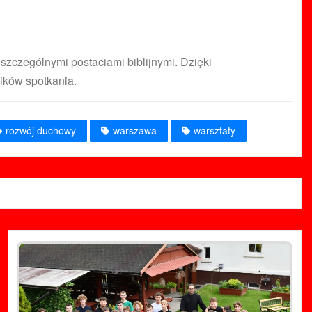
zczególnymi postaciami biblijnymi. Dzięki
ików spotkania.
rozwój duchowy
warszawa
warsztaty