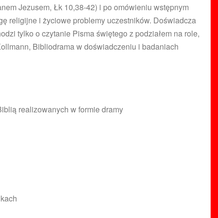
z Panem Jezusem, Łk 10,38-42) i po omówieniu wstępnym
gę religijne i życiowe problemy uczestników. Doświadcza
odzi tylko o czytanie Pisma świętego z podziałem na role,
R. Kollmann, Bibliodrama w doświadczeniu i badaniach
iblią realizowanych w formie dramy
nkach