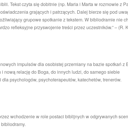
blii. Tekst czyta się dobitnie (np. Maria i Marta w rozmowie 
oświadczenia grających i patrzących. Dalej bierze się pod uwa
ożliwiający grupowe spotkanie z tekstem. W bibliodramie nie ch
bardzo refleksyjne przyswojenie treści przez uczestników.” – (
nowych impulsów dla osobistej przemiany na bazie spotkań z B
h i nową relację do Boga, do innych ludzi, do samego siebie
i dla psychologów, psychoterapeutów, katechetów, trenerów.
przez wchodzenie w role postaci biblijnych w odgrywanych sce
 bibliodramy.