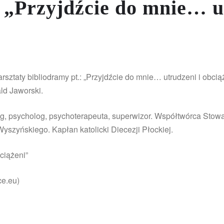
 „Przyjdźcie do mnie… ut
sztaty bibliodramy pt.: „Przyjdźcie do mnie… utrudzeni i obci
ld Jaworski.
g, psycholog, psychoterapeuta, superwizor. Współtwórca Stow
yszyńskiego. Kapłan katolicki Diecezji Płockiej.
ciążeni”
ce.eu)