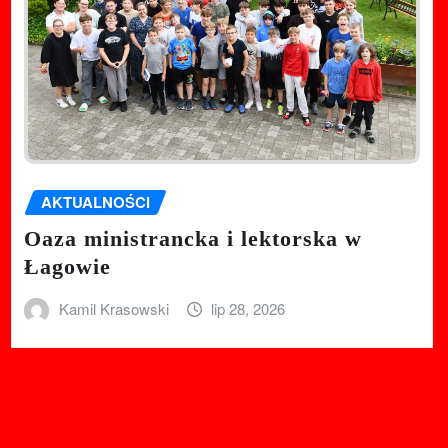
AKTUALNOŚCI
Oaza ministrancka i lektorska w
Łagowie
Kamil Krasowski
lip 28, 2026