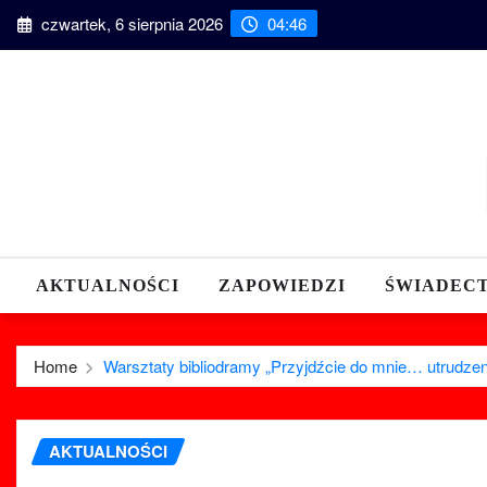
Skip
czwartek, 6 sierpnia 2026
04:46
to
content
AKTUALNOŚCI
ZAPOWIEDZI
ŚWIADEC
Home
Warsztaty bibliodramy „Przyjdźcie do mnie… utrudzeni
AKTUALNOŚCI