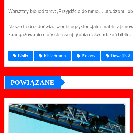
Warsztaty bibliodramy: „Przyjdźcie do mnie… utrudzeni i ob
Nasze trudna doświadczenia egzystencjalne nabierają now
zaangażowaniu sfery cielesnej głębia doświadczeń bibliod
Biblia
bibliodrama
Bielany
Dewajtis 3
POWIĄZANE