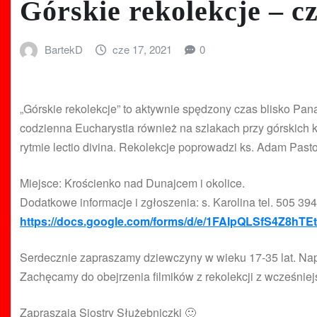
Górskie rekolekcje – c
BartekD
cze 17, 2021
0
„Górskie rekolekcje” to aktywnie spędzony czas blisko P
codzienna Eucharystia również na szlakach przy górskich ka
rytmie lectio divina. Rekolekcje poprowadzi ks. Adam Pasto
Miejsce: Krościenko nad Dunajcem i okolice.
Dodatkowe informacje i zgłoszenia: s. Karolina tel. 505 394
https://docs.google.com/forms/d/e/1FAIpQLSfS4Z8h
Serdecznie zapraszamy dziewczyny w wieku 17-35 lat. Nap
Zachęcamy do obejrzenia filmików z rekolekcji z wcześniej
Zapraszają Siostry Służebniczki 🙂