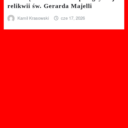
relikwii św. Gerarda Majelli
Kamil Krasowski
cze 17, 2026