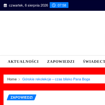
Skip
czwartek, 6 sierpnia 2026
07:58
to
content
AKTUALNOŚCI
ZAPOWIEDZI
ŚWIADEC
Home
Górskie rekolekcje – czas blisko Pana Boga
ZAPOWIEDZI