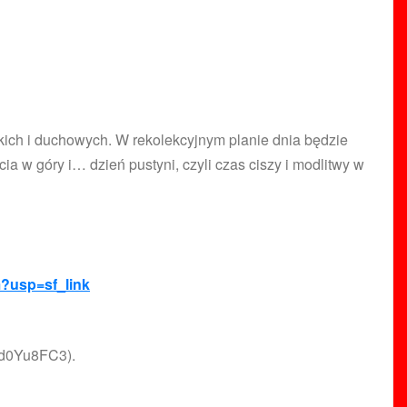
ich i duchowych. W rekolekcyjnym planie dnia będzie
a w góry i… dzień pustyni, czyli czas ciszy i modlitwy w
?usp=sf_link
/1d0Yu8FC3).