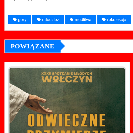
góry
młodzież
modlitwa
rekolekcje
POWIĄZANE