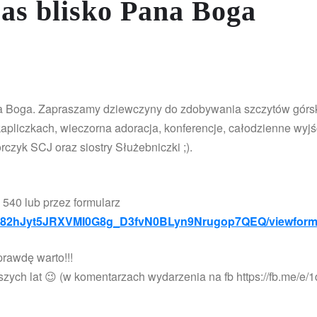
zas blisko Pana Boga
ana Boga. Zapraszamy dziewczyny do zdobywania szczytów górsk
pliczkach, wieczorna adoracja, konferencje, całodzienne wyjści
rczyk SCJ oraz siostry Służebniczki ;).
 540 lub przez formularz
TEt82hJyt5JRXVMI0G8g_D3fvN0BLyn9Nrugop7QEQ/viewform
rawdę warto!!!
szych lat 😉 (w komentarzach wydarzenia na fb https://fb.me/e