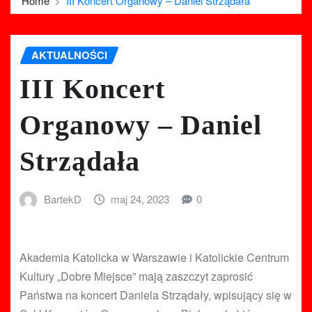
Home
III Koncert Organowy – Daniel Strządała
AKTUALNOŚCI
III Koncert
Organowy – Daniel
Strządała
BartekD
maj 24, 2023
0
Akademia Katolicka w Warszawie i Katolickie Centrum
Kultury „Dobre Miejsce” mają zaszczyt zaprosić
Państwa na koncert Daniela Strządały, wpisujący się w