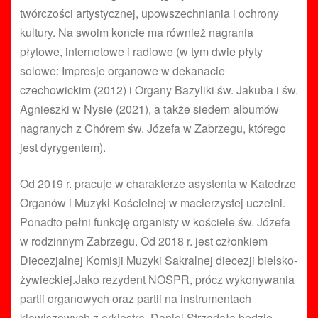
twórczości artystycznej, upowszechniania i ochrony
kultury. Na swoim koncie ma również nagrania
płytowe, internetowe i radiowe (w tym dwie płyty
solowe: Impresje organowe w dekanacie
czechowickim (2012) i Organy Bazyliki św. Jakuba i św.
Agnieszki w Nysie (2021), a także siedem albumów
nagranych z Chórem św. Józefa w Zabrzegu, którego
jest dyrygentem).
Od 2019 r. pracuje w charakterze asystenta w Katedrze
Organów i Muzyki Kościelnej w macierzystej uczelni.
Ponadto pełni funkcję organisty w kościele św. Józefa
w rodzinnym Zabrzegu. Od 2018 r. jest członkiem
Diecezjalnej Komisji Muzyki Sakralnej diecezji bielsko-
żywieckiej.Jako rezydent NOSPR, prócz wykonywania
partii organowych oraz partii na instrumentach
klawiszowych z orkiestrą, Daniel Strządała będzie