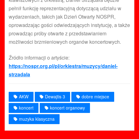
pełnił funkcję reprezentacyjną dotyczącą udziału w
wydarzeniach, takich jak Dzień Otwarty NOSPR,
oprowadzając gości odwiedzających instytucję, a także
prowadząc próby otwarte z przedstawianiem
możliwości brzmieniowych organów koncertowych.
Źródło informacji o artyście:
https://nospr.org.pl/pl/orkiestra/muzycy/daniel-
strzadala
AKW
Dewajtis 3
dobre miejsce
koncert
koncert organowy
muzyka klasyczna