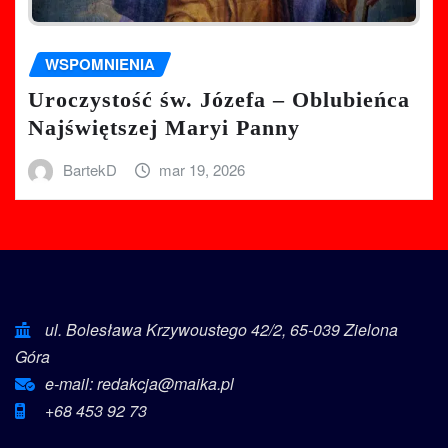
WSPOMNIENIA
Uroczystość św. Józefa – Oblubieńca
Najświętszej Maryi Panny
BartekD
mar 19, 2026
ul. Bolesława Krzywoustego 42/2, 65-039 Zielona
Góra
e-mail: redakcja@maika.pl
+68 453 92 73