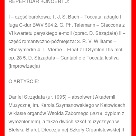
REPERTUAR KONCERTU:
I – część barokowa: 1. J. S. Bach – Toccata, adagio i
fuga C-dur BWV 564 2. G. Ph. Telemann – Ciaccona z
VI kwartetu paryskiego e-moll (oprac. D. Strządała) II –
część romantyczno-późniejsza: 3. R. V. Williams –
Rhosymedre 4. L. Vierne – Finał z III Symfonii fis-moll
op. 28 5. D. Strządała – Cantabile e Toccata festiva
(improwizacja)
O ARTYŚCIE:
Daniel Strządała (ur. 1995) – absolwent Akademii
Muzycznej im. Karola Szymanowskiego w Katowicach,
w klasie organów Witolda Zabornego (2019, dyplom z
wyróżnieniem), a także dwóch szkół muzycznych w
Bielsku-Białej: Diecezjalnej Szkoły Organistowskiej II