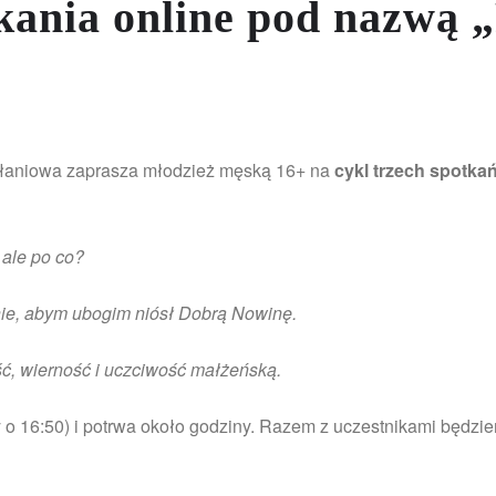
tkania online pod nazwą
ołaniowa zaprasza młodzież męską 16+ na
cykl trzech spotkań
ale po co?
nie, abym ubogim niósł Dobrą Nowinę.
ść, wierność i uczciwość małżeńską.
y o 16:50) i potrwa około godziny. Razem z uczestnikami będzi