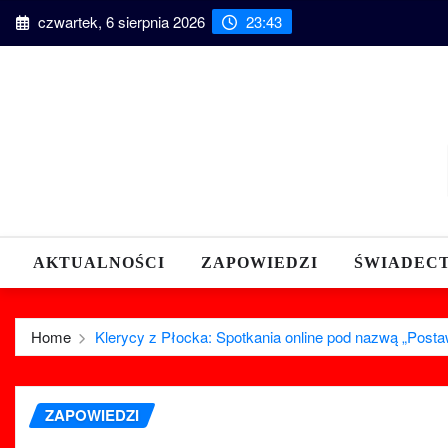
Skip
czwartek, 6 sierpnia 2026
23:43
to
content
AKTUALNOŚCI
ZAPOWIEDZI
ŚWIADEC
Home
Klerycy z Płocka: Spotkania online pod nazwą „Post
ZAPOWIEDZI