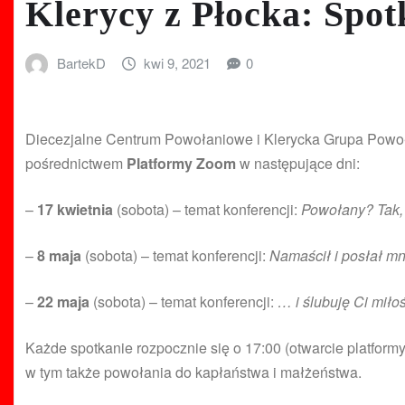
Klerycy z Płocka: Spo
BartekD
kwi 9, 2021
0
Diecezjalne Centrum Powołaniowe i Klerycka Grupa Pow
pośrednictwem
Platformy Zoom
w następujące dni:
–
17 kwietnia
(sobota) – temat konferencji:
Powołany? Tak, 
–
8 maja
(sobota) – temat konferencji:
Namaścił i posłał m
–
22 maja
(sobota) – temat konferencji:
… i ślubuję Ci miło
Każde spotkanie rozpocznie się o 17:00 (otwarcie platform
w tym także powołania do kapłaństwa i małżeństwa.