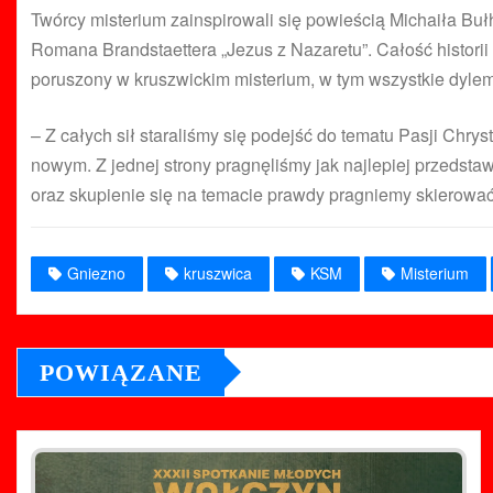
Twórcy misterium zainspirowali się powieścią Michaiła Buł
Romana Brandstaettera „Jezus z Nazaretu”. Całość historii
poruszony w kruszwickim misterium, w tym wszystkie dylem
– Z całych sił staraliśmy się podejść do tematu Pasji Chry
nowym. Z jednej strony pragnęliśmy jak najlepiej przedsta
oraz skupienie się na temacie prawdy pragniemy skierować
Gniezno
kruszwica
KSM
Misterium
POWIĄZANE