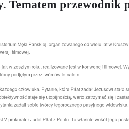
y. Tematem przewodnik 
Misterium Męki Pańskiej, organizowanego od wielu lat w Krusz
ersji filmowej.
 jak w zeszłym roku, realizowane jest w konwencji filmowej. W
 strony podjętym przez twórców tematem.
każdego człowieka. Pytanie, które Piłat zadał Jezusowi stało
iektywność staje się utopijnością, warto zatrzymać się i zast
ytania zadali sobie twórcy tegorocznego pasyjnego widowiska.
 prokurator Judei Piłat z Pontu. To właśnie wokół jego postac