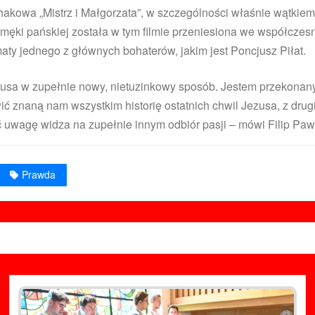
hakowa „Mistrz i Małgorzata”, w szczególności właśnie wątkiem
 męki pańskiej została w tym filmie przeniesiona we współczes
aty jednego z głównych bohaterów, jakim jest Poncjusz Piłat.
stusa w zupełnie nowy, nietuzinkowy sposób. Jestem przekonany,
wić znaną nam wszystkim historię ostatnich chwil Jezusa, z dr
 uwagę widza na zupełnie innym odbiór pasji – mówi Filip Paw
Prawda