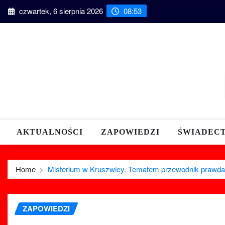
Skip
czwartek, 6 sierpnia 2026
08:53
to
content
AKTUALNOŚCI
ZAPOWIEDZI
ŚWIADEC
Home
Misterium w Kruszwicy. Tematem przewodnik prawda
ZAPOWIEDZI