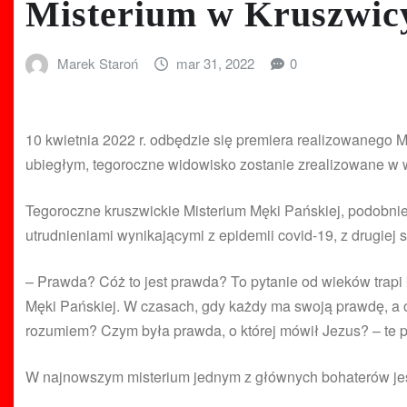
Misterium w Kruszwic
Marek Staroń
mar 31, 2022
0
10 kwietnia 2022 r. odbędzie się premiera realizowanego 
ubiegłym, tegoroczne widowisko zostanie zrealizowane w w
Tegoroczne kruszwickie Misterium Męki Pańskiej, podobnie
utrudnieniami wynikającymi z epidemii covid-19, z drugiej
– Prawda? Cóż to jest prawda? To pytanie od wieków trapi 
Męki Pańskiej. W czasach, gdy każdy ma swoją prawdę, a ob
rozumiem? Czym była prawda, o której mówił Jezus? – te p
W najnowszym misterium jednym z głównych bohaterów jest V