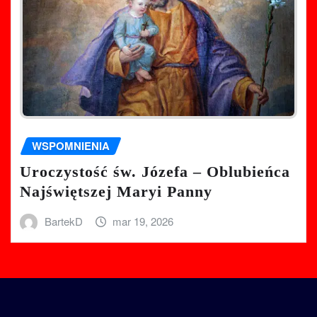
WSPOMNIENIA
Uroczystość św. Józefa – Oblubieńca
Najświętszej Maryi Panny
BartekD
mar 19, 2026