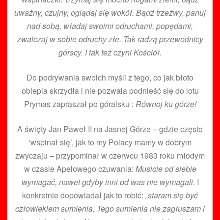
uważny, czujny, oglądaj się wokół. Bądź trzeźwy, panuj
nad sobą, władaj swoimi odruchami, popędami,
zwalczaj w sobie odruchy złe. Tak radzą przewodnicy
górscy. I tak też czyni Kościół.
Do podrywania swoich myśli z tego, co jak błoto
oblepia skrzydła i nie pozwala podnieść się do lotu
Prymas zapraszał po góralsku :
Równoj ku górze!
A święty Jan Paweł II na Jasnej Górze – gdzie często
‘wspinał się’, jak to my Polacy mamy w dobrym
zwyczaju – przypominał w czerwcu 1983 roku młodym
w czasie Apelowego czuwania:
Musicie od siebie
wymagać, nawet gdyby inni od was nie wymagali.
I
konkretnie dopowiadał jak to robić:
„staram się być
człowiekiem sumienia. Tego sumienia nie zagłuszam i