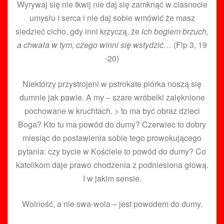
Wyrywaj się nie tkwij nie daj się zamknąć w ciasnocie
umysłu i serca i nie daj sobie wmówić że masz
siedzieć cicho, gdy inni krzyczą, że
ich bogiem brzuch,
a chwała w tym, czego winni się wstydzić…
(Flp 3, 19
-20)
Niektórzy przystrojeni w pstrokate piórka noszą się
dumnie jak pawie. A my – szare wróbelki zalęknione
pochowane w kruchtach. > to ma być obraz dzieci
Boga? Kto tu ma powód do dumy? Czerwiec to dobry
miesiąc do postawienia sobie tego prowokującego
pytania: czy bycie w Kościele to powód do dumy? Co
katolikom daje prawo chodzenia z podniesiona głową.
I w jakim sensie.
Wolność, a nie swa-wola – jest powodem do dumy.