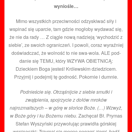
wyniośle…
Mimo wszystkich przeciwności odzyskiwać siły i
wspinać się uparcie, tam gdzie mogłoby wydawać się,
że nie da rady … Z ciągle nową nadzieją ‘wychodzić z
siebie’, ze swoich ograniczeń. I powoli, coraz wyraźniej
doświadczać, że wolność to nie swa-wola. ALE pod-
danie się TEMU, który WZYWA OBIETNICĄ:
Dzieckiem Boga jesteś! Królewskim dziedzicem.
Przyjmij i podejmij tę godność. Pokornie i dumnie.
Podnieście się. Otrząśnijcie z siebie smutki i
zwątpienia, spojrzycie z dołów mroków
najrozmaitszych – w górę w słońce Boże. (…) Wzwyż,
w Boże góry i ku Bożemu niebu
. Zachęcał Bł. Prymas
Stefan Wyszyński przywołując prawidła górskiej
wspinaczki:
Trzymaj się mocno nogami ziemi, bądź