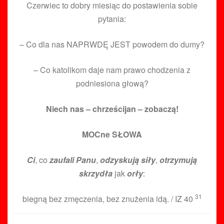
Czerwiec to dobry miesiąc do postawienia sobie
pytania:
– Co dla nas NAPRWDĘ JEST powodem do dumy?
– Co katolikom daje nam prawo chodzenia z
podniesiona głową?
Niech nas – chrześcijan – zobaczą!
MOCne SŁOWA
Ci
, co
zaufali Panu
,
odzyskują siły
,
otrzymują
skrzydła
jak
orły
:
31
biegną bez zmęczenia, bez znużenia idą. / IZ 40