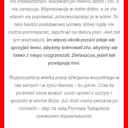
nie zniekształcam. Nazywam po imieniu dobro i zło, a
nie zamazuję. Wypracowuję w sobie dobro, a ze zła
staram się poprawiać, przezwyciężając je w sobie. To
taka bardzo podstawowa sprawa, której nigdy nie
można pomniejszać, zepchnąć na dalszy plan. Jest zaś
tym ważniejsza,
im więcej okoliczności zdaje się
sprzyjać temu, abyśmy tolerowali zło, abyśmy się
łatwo z niego rozgrzeszali. Zwłaszcza, jeżeli tak
postępują inni
.
Rozpoczęliśmy wielką pracę dźwigania wszystkiego w
nas samych i w życiu Narodu – ku górze. Czas by
podnieść serce wzwyż, czoło oprzeć o szczyty i
spojrzeć w słońce Boże. Już dość mamy pełzania po
nizinach! –
idąc za radą Prymasa Tysiąclecia
czerwcowe dopowiedzenie: