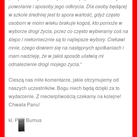
powołanie i sposoby jego odkrycia. Dla osoby będącej
w szkole średniej jest to spora wartość, gdyż często
osobom w moim wieku brakuje kogoś, kto pomoże w
wyborze drogi życia, przez co często wybieramy coś na
ślepo i niekoniecznie są to najlepsze wybory. Ciekawi
mnie, czego dowiem się na następnych spotkaniach i
mam nadzieję, że w jakiś sposób ułatwią mi
odnalezienie drogi mojego życia.”
Cieszą nas miłe komentarze, jakie otrzymujemy od
naszych uczestników. Bogu niech będą dzięki za to
wydarzenie. Z niecierpliwością czekamy na kolejne!
Chwała Panu!
kl. Piotr Burnus
b
d