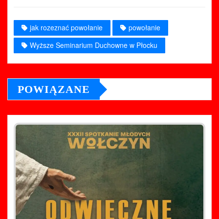
t
a
f
v
jak rozeznać powołanie
powołanie
Wyższe Seminarium Duchowne w Płocku
POWIĄZANE