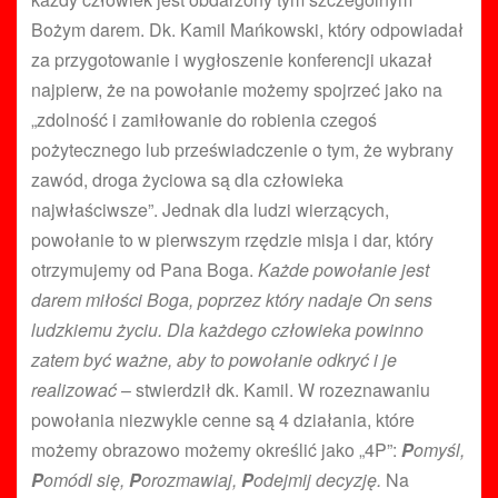
Bożym darem. Dk. Kamil Mańkowski, który odpowiadał
za przygotowanie i wygłoszenie konferencji ukazał
najpierw, że na powołanie możemy spojrzeć jako na
„zdolność i zamiłowanie do robienia czegoś
pożytecznego lub przeświadczenie o tym, że wybrany
zawód, droga życiowa są dla człowieka
najwłaściwsze”. Jednak dla ludzi wierzących,
powołanie to w pierwszym rzędzie misja i dar, który
otrzymujemy od Pana Boga.
Każde powołanie jest
darem miłości Boga, poprzez który nadaje On sens
ludzkiemu życiu. Dla każdego człowieka powinno
zatem być ważne, aby to powołanie odkryć i je
realizować
– stwierdził dk. Kamil.
W
rozeznawaniu
powołania niezwykle cenne są 4 działania, które
możemy obrazowo możemy określić jako „4P”:
P
omyśl,
P
omódl się,
P
orozmawiaj,
P
odejmij decyzję.
Na