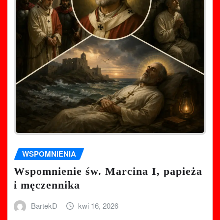
WSPOMNIENIA
Wspomnienie św. Marcina I, papieża
i męczennika
BartekD
kwi 16, 2026