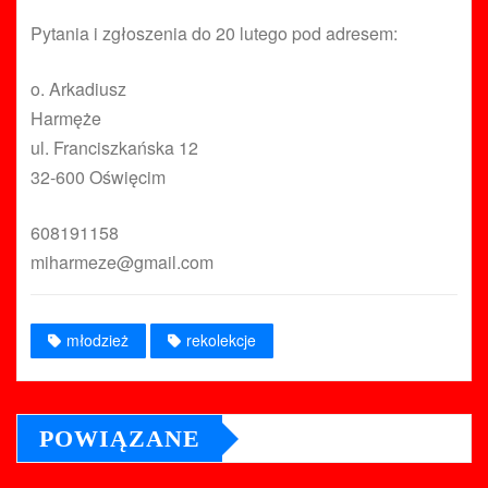
Pytania i zgłoszenia do 20 lutego pod adresem:
o. Arkadiusz
Harmęże
ul. Franciszkańska 12
32-600 Oświęcim
608191158
miharmeze@gmail.com
młodzież
rekolekcje
POWIĄZANE