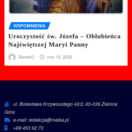
WSPOMNIENIA
Uroczystość św. Józefa – Oblubieńca
Najświętszej Maryi Panny
BartekD
mar 19, 2026
ul. Bolesława Krzywoustego 42/2, 65-039 Zielona
Góra
e-mail: redakcja@maika.pl
+68 453 92 73