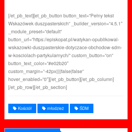
[/et_pb_text][et_pb_button button_text=”Pełny tekst
Wskazówek duszpasterskich” _builder_version=”4.5.1″
_module_preset=”default”
button_url=”https://episkopat.pl/watykan-opublikowal-
wskazowki-duszpasterskie-dotyczace-obchodow-sdm-
w-kosciolach-partykularnych/” custom_button=”on”
button_text_color=”#e02b20″
custom_margin=”-42px||||false|false”
hover_enabled=”0″][/et_pb_button][/et_pb_column]
[/et_pb_row][/et_pb_section]
Kościół
młodzież
ŚDM