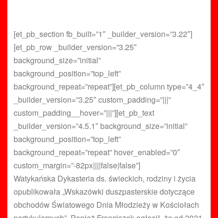
[et_pb_section fb_built=”1″ _builder_version=”3.22″]
[et_pb_row _builder_version=”3.25″
background_size=”initial”
background_position=”top_left”
background_repeat=”repeat”][et_pb_column type=”4_4″
_builder_version=”3.25″ custom_padding=”|||”
custom_padding__hover=”|||”][et_pb_text
_builder_version=”4.5.1″ background_size=”initial”
background_position=”top_left”
background_repeat=”repeat” hover_enabled=”0″
custom_margin=”-82px||||false|false”]
Watykańska Dykasteria ds. świeckich, rodziny i życia
opublikowała „Wskazówki duszpasterskie dotyczące
obchodów Światowego Dnia Młodzieży w Kościołach
partykularnych”. Papież Franciszek ogłosił, że od 2021