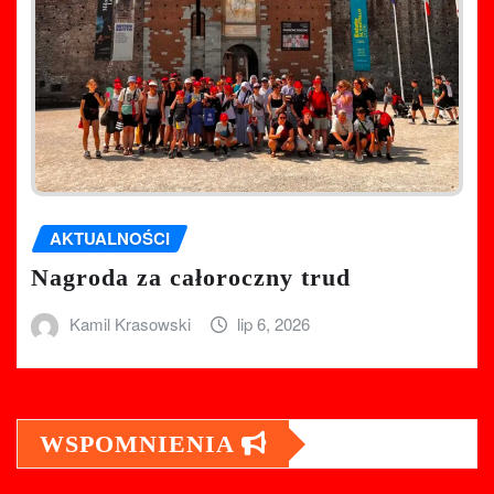
AKTUALNOŚCI
Nagroda za całoroczny trud
Kamil Krasowski
lip 6, 2026
WSPOMNIENIA