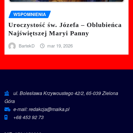
WSPOMNIENIA
Uroczystość św. Józefa – Oblubieńca
Najświętszej Maryi Panny
BartekD
mar 19, 2026
ul. Bolesława Krzywoustego 42/2, 65-039 Zielona
Góra
e-mail: redakcja@maika.pl
+68 453 92 73