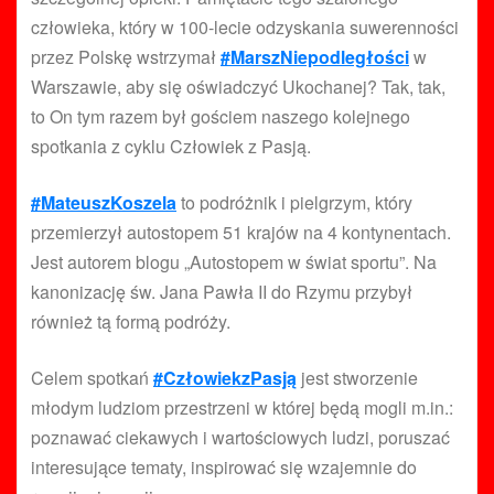
człowieka, który w 100-lecie odzyskania suwerenności
przez Polskę wstrzymał
#MarszNiepodległości
​ w
Warszawie, aby się oświadczyć Ukochanej? Tak, tak,
to On tym razem był gościem naszego kolejnego
spotkania z cyklu Człowiek z Pasją.
#MateuszKoszela
​ to podróżnik i pielgrzym, który
przemierzył autostopem 51 krajów na 4 kontynentach.
Jest autorem blogu „Autostopem w świat sportu”. Na
kanonizację św. Jana Pawła II do Rzymu przybył
również tą formą podróży.
Celem spotkań
#CzłowiekzPasją
​ jest stworzenie
młodym ludziom przestrzeni w której będą mogli m.in.:
poznawać ciekawych i wartościowych ludzi, poruszać
interesujące tematy, inspirować się wzajemnie do